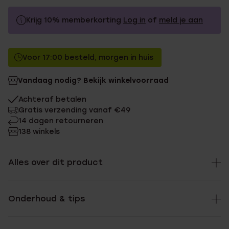
Krijg 10% memberkorting
Log in
of
meld je aan
59.9
Zonder memberkorting
Voor 17:00 besteld, morgen in huis
53.91
Met memberkorting
Vandaag nodig? Bekijk winkelvoorraad
Achteraf betalen
Gratis verzending vanaf €49
14 dagen retourneren
138 winkels
Alles over dit product
Onderhoud & tips