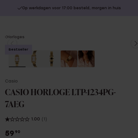
Op werkdagen voor 17:00 besteld, morgen in huis
You
Horloges
are
Bestseller
here:
Casio
CASIO HORLOGE LTP-1234PG-
7AEG
1.00
(1)
59
90