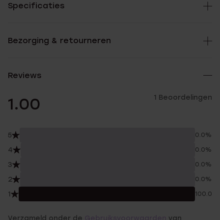
Specificaties
Bezorging & retourneren
Reviews
1 Beoordelingen
1.00
5
0.0%
4
0.0%
3
0.0%
2
0.0%
1
100.0%
Verzameld onder de
Gebruiksvoorwaarden
van