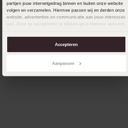
59
59
90
90
partijen jouw internetgedrag binnen en buiten onze website
volgen en verzamelen. Hiermee passen wij en derden onze
website, advertenties en communicatie aan jouw interesses
aan. Door op ‘accepteren’ te klikken ga je hiermee akkoord.
Je kunt je voorkeuren altijd weer aanpassen. Lees er meer
over in ons
cookiebeleid
.
Accepteren
Aanpassen