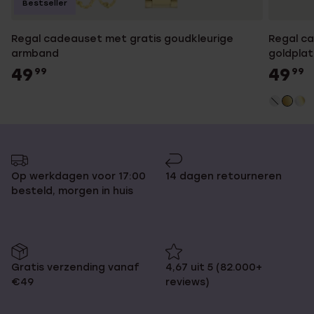
Bestseller
Regal cadeauset met gratis goudkleurige
Regal ca
armband
goldpla
49
49
99
99
Op werkdagen voor 17:00
14 dagen retourneren
besteld, morgen in huis
Gratis verzending vanaf
4,67 uit 5 (82.000+
€49
reviews)