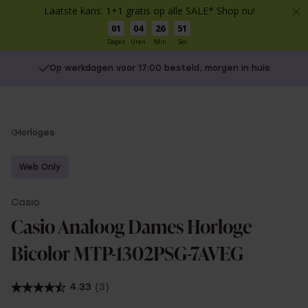
Laatste kans: 1+1 gratis op alle SALE* Shop nu!
01
04
26
50
Dagen
Uren
Min
Sec
Op werkdagen voor 17:00 besteld, morgen in huis
You
Horloges
are
here:
Web Only
Casio
Casio Analoog Dames Horloge
Bicolor MTP-1302PSG-7AVEG
4.33
(3)