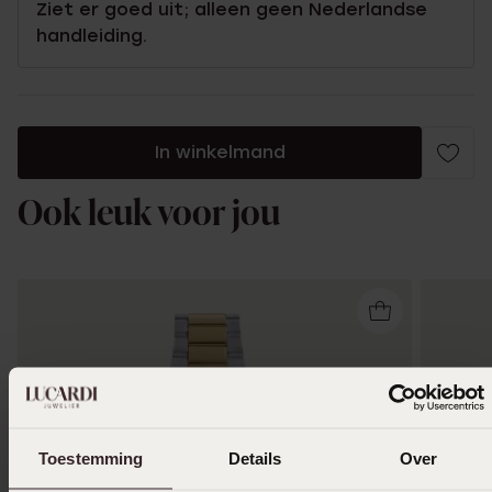
Ziet er goed uit; alleen geen Nederlandse
handleiding.
In winkelmand
Ook leuk voor jou
Toestemming
Details
Over