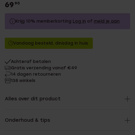
69
90
Krijg 10% memberkorting
Log in
of
meld je aan
69.9
Zonder memberkorting
Vandaag besteld, dinsdag in huis
62.91
Met memberkorting
Achteraf betalen
Gratis verzending vanaf €49
14 dagen retourneren
138 winkels
Alles over dit product
Onderhoud & tips