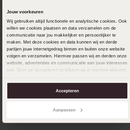
Jouw voorkeuren
Wij gebruiken altijd functionele en analytische cookies. Ook
willen we cookies plaatsen en data verzamelen om de
communicatie naar jou makkelijker en persoonlijker te
Bestsel
maken. Met deze cookies en data kunnen wij en derde
partijen jouw internetgedrag binnen en buiten onze website
Lorus dameshorloge stainless steel bicolor
Casio H
volgen en verzamelen. Hiermee passen wij en derden onze
zirkonia RG280XX9
59
website, advertenties en communicatie aan jouw interesses
90
89
00
aan. Door op ‘accepteren’ te klikken ga je hiermee akkoord.
Je kunt je voorkeuren altijd weer aanpassen. Lees er meer
over in ons
cookiebeleid
.
Accepteren
Aanpassen