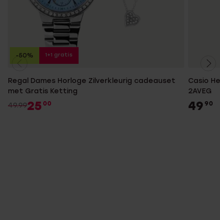
1+1 gratis
-50%
Regal Dames Horloge Zilverkleurig cadeauset
Casio H
met Gratis Ketting
2AVEG
25
49
00
90
49.99