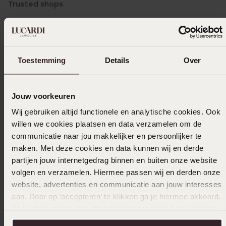
Trusted shops
Filter
Toestemming
Details
Over
15-08-2025
Was in de winkel en zag deze prachtige
aanbieding het horloge paste perfect en
Jouw voorkeuren
ben er zeer tevreden over
Wij gebruiken altijd functionele en analytische cookies. Ook
willen we cookies plaatsen en data verzamelen om de
communicatie naar jou makkelijker en persoonlijker te
maken. Met deze cookies en data kunnen wij en derde
10-08-2025 - danielle v.
partijen jouw internetgedrag binnen en buiten onze website
volgen en verzamelen. Hiermee passen wij en derden onze
website, advertenties en communicatie aan jouw interesses
aan. Door op ‘accepteren’ te klikken ga je hiermee akkoord.
11-10-2023
Je kunt je voorkeuren altijd weer aanpassen. Lees er meer
Ziet er mooi uit, precies naar verwachting
over in ons
cookiebeleid
.