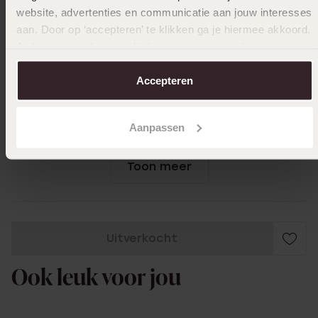
website, advertenties en communicatie aan jouw interesses
aan. Door op ‘accepteren’ te klikken ga je hiermee akkoord.
Je kunt je voorkeuren altijd weer aanpassen. Lees er meer
02-02-2024 - Rimke D.
over in ons
cookiebeleid
.
Ik heb alle kleuren van deze serie
Accepteren
armbanden en ook na 1 jaar zijn ze nog
steeds mooi van kleur en ik draag ze 24/7
Aanpassen
dus zeer goede kwaliteit
Toon meer
Uitverkocht
Ook leuk voor jou