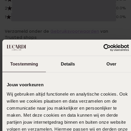
2
0.0%
1
0.0%
Verzameld onder de
Gebruiksvoorwaarden
van
Trusted shops
Filter
Toestemming
Details
Over
14-05-2024 - Rimke D.
Na een jaar nog steeds mooi van kleur net
Jouw voorkeuren
zoals alle andere kleuren armbandjes van
Wij gebruiken altijd functionele en analytische cookies. Ook
deze serie. Ik heb ze allemaal
willen we cookies plaatsen en data verzamelen om de
communicatie naar jou makkelijker en persoonlijker te
maken. Met deze cookies en data kunnen wij en derde
partijen jouw internetgedrag binnen en buiten onze website
31-03-2024 - Karin d.
volgen en verzamelen. Hiermee passen wij en derden onze