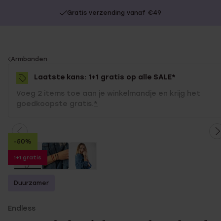
Gratis verzending vanaf €49
You
Armbanden
are
Laatste kans: 1+1 gratis op alle SALE*
here:
Voeg 2 items toe aan je winkelmandje en krijg het
goedkoopste gratis.
*
-50%
1+1 gratis
Duurzamer
Endless