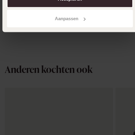
12
39.99
12
00
39.99
Aanpassen
Anderen kochten ook