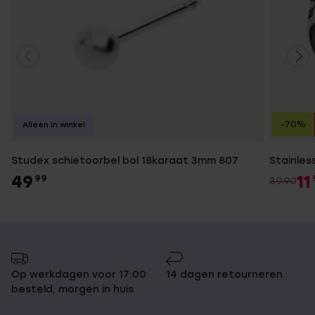
-70%
Alleen in winkel
Studex schietoorbel bol 18karaat 3mm 807
Stainles
49
11
99
39.90
Op werkdagen voor 17:00
14 dagen retourneren
besteld, morgen in huis