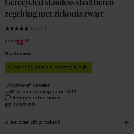
Gerecycled stainless steel heren
zegelring met zirkonia zwart
5.00
(1)
12
00
39.99
Maatadvies
Vandaag besteld, dinsdag in huis
Achteraf betalen
Gratis verzending vanaf €49
14 dagen retourneren
138 winkels
Alles over dit product