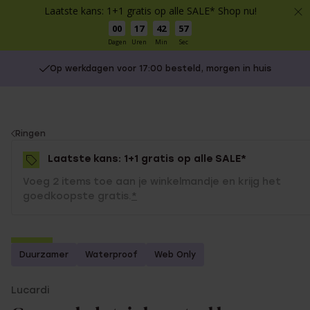
Laatste kans: 1+1 gratis op alle SALE* Shop nu!
00
17
42
57
Dagen
Uren
Min
Sec
Op werkdagen voor 17:00 besteld, morgen in huis
You
Ringen
are
Laatste kans: 1+1 gratis op alle SALE*
here:
Voeg 2 items toe aan je winkelmandje en krijg het
goedkoopste gratis.
*
-70%
Duurzamer
Waterproof
Web Only
1+1 gratis
Lucardi