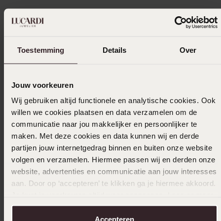
Toestemming
Details
Over
Jouw voorkeuren
Wij gebruiken altijd functionele en analytische cookies. Ook
willen we cookies plaatsen en data verzamelen om de
communicatie naar jou makkelijker en persoonlijker te
maken. Met deze cookies en data kunnen wij en derde
partijen jouw internetgedrag binnen en buiten onze website
volgen en verzamelen. Hiermee passen wij en derden onze
website, advertenties en communicatie aan jouw interesses
aan. Door op ‘accepteren’ te klikken ga je hiermee akkoord.
1+1 gratis
-70%
-70%
Je kunt je voorkeuren altijd weer aanpassen. Lees er meer
over in ons
cookiebeleid
.
Gerecycled stainless steel heren zegelring
Stainles
bronzonite
Accepteren