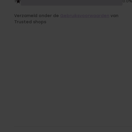
1
0.0
Verzameld onder de
Gebruiksvoorwaarden
van
Trusted shops