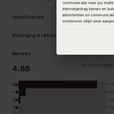
communicatie naar jou makkel
internetgedrag binnen en bu
advertenties en communicatie
Specificaties
voorkeuren altijd weer aanp
Bezorging & retourneren
Reviews
48 Beoordelinge
4.88
5
90.
4
8.0
3
2.0
2
0.0