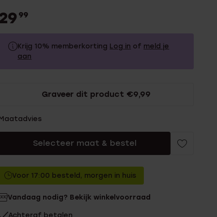
29
99
Krijg 10% memberkorting
Log in
of
meld je
aan
29.99
Zonder memberkorting
Graveer dit product €9,99
26.99
Met memberkorting
Maatadvies
Selecteer maat & bestel
Voor 17:00 besteld, morgen in huis
Vandaag nodig? Bekijk winkelvoorraad
Achteraf betalen