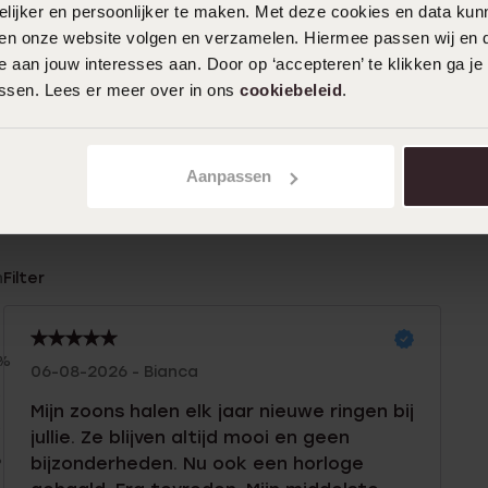
ijker en persoonlijker te maken. Met deze cookies en data kunn
iten onze website volgen en verzamelen. Hiermee passen wij en 
 aan jouw interesses aan. Door op ‘accepteren’ te klikken ga je
assen. Lees er meer over in ons
cookiebeleid
.
Aanpassen
n
Filter
0%
06-08-2026 - Bianca
%
Mijn zoons halen elk jaar nieuwe ringen bij
%
jullie. Ze blijven altijd mooi en geen
%
bijzonderheden. Nu ook een horloge