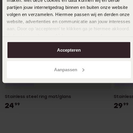
partijen jouw internetgedrag binnen en buiten onze website
volgen en verzamelen. Hiermee passen wij en derden onze
website, advertenties en communicatie aan jouw interesses
aan. Door op ‘accepteren’ te klikken ga je hiermee akkoord.
Je kunt je voorkeuren altijd weer aanpassen. Lees er meer
over in ons
cookiebeleid
.
Accepteren
Aanpassen
Duurzamer
Duurza
Stainless steel ring mat/glans
Stainles
24
29
99
99