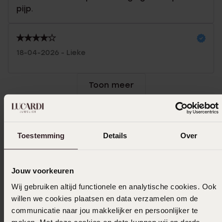
pijp.
18-04-2026 - Lieke
Toon meer
Selecteer maat & bestel
Toestemming
Details
Over
Ook leuk voor jou
Jouw voorkeuren
Wij gebruiken altijd functionele en analytische cookies. Ook
willen we cookies plaatsen en data verzamelen om de
communicatie naar jou makkelijker en persoonlijker te
maken. Met deze cookies en data kunnen wij en derde