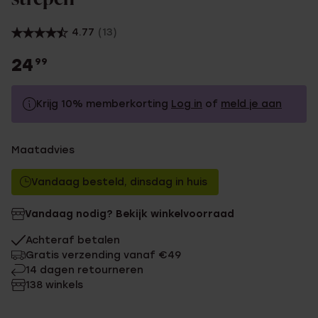
4.77
(13)
24
99
Krijg 10% memberkorting
Log in
of
meld je aan
24.99
Zonder memberkorting
Maatadvies
22.49
Met memberkorting
Vandaag besteld, dinsdag in huis
Vandaag nodig? Bekijk winkelvoorraad
Achteraf betalen
Gratis verzending vanaf €49
14 dagen retourneren
138 winkels