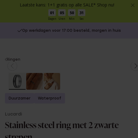
Laatste kans: 1+1 gratis op alle SALE* Shop nu!
01
05
50
30
Dagen
Uren
Min
Sec
Op werkdagen voor 17:00 besteld, morgen in huis
You
Ringen
are
here:
Duurzamer
Waterproof
Lucardi
Stainless steel ring met 2 zwarte
strepen