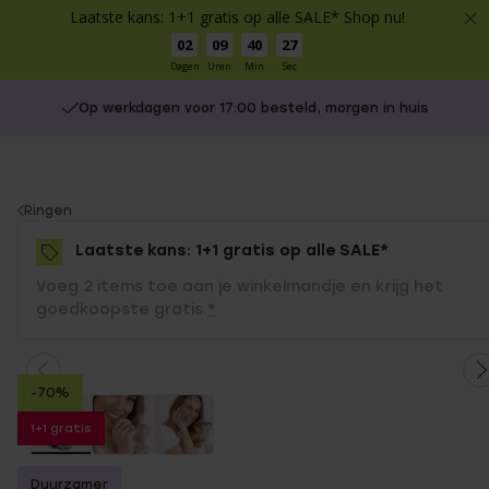
Laatste kans: 1+1 gratis op alle SALE* Shop nu!
02
09
40
27
Dagen
Uren
Min
Sec
Op werkdagen voor 17:00 besteld, morgen in huis
You
Ringen
are
Laatste kans: 1+1 gratis op alle SALE*
here:
Voeg 2 items toe aan je winkelmandje en krijg het
goedkoopste gratis.
*
-70%
1+1 gratis
Duurzamer