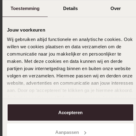
3
0.0%
Toestemming
Details
Over
2
0.0%
1
0.0%
Jouw voorkeuren
Wij gebruiken altijd functionele en analytische cookies. Ook
Verzameld onder de
Gebruiksvoorwaarden
van
Trusted shops
willen we cookies plaatsen en data verzamelen om de
communicatie naar jou makkelijker en persoonlijker te
Filter
maken. Met deze cookies en data kunnen wij en derde
partijen jouw internetgedrag binnen en buiten onze website
volgen en verzamelen. Hiermee passen wij en derden onze
19-04-2024 - Wendy L.
website, advertenties en communicatie aan jouw interesses
aan. Door op ‘accepteren’ te klikken ga je hiermee akkoord.
Leuke ring en niet duur
Je kunt je voorkeuren altijd weer aanpassen. Lees er meer
over in ons
cookiebeleid
.
Accepteren
Selecteer maat & bestel
Aanpassen