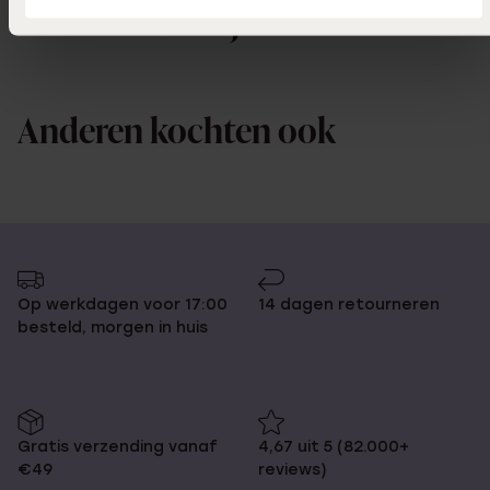
Ook leuk voor jou
Anderen kochten ook
Op werkdagen voor 17:00
14 dagen retourneren
besteld, morgen in huis
Gratis verzending vanaf
4,67 uit 5 (82.000+
€49
reviews)