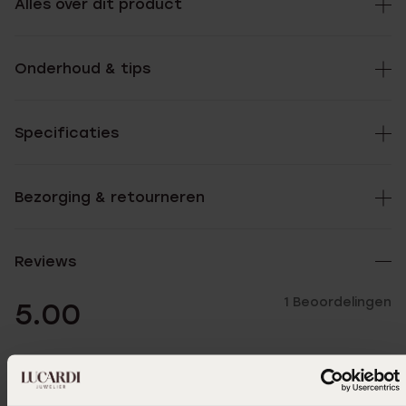
Alles over dit product
Onderhoud & tips
Specificaties
Bezorging & retourneren
Reviews
1 Beoordelingen
5.00
5
100.0%
4
0.0%