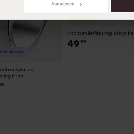
Aanpassen
2e gratis
Titanium liefdesring Tokyo h
49
99
ersonaliseer
teel roséplated
sring Milan
50