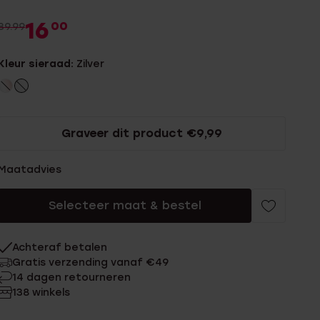
16
00
39.99
Kleur sieraad:
Zilver
Graveer dit product €9,99
Maatadvies
Selecteer maat & bestel
Achteraf betalen
Gratis verzending vanaf €49
14 dagen retourneren
138 winkels