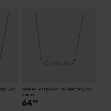
ing voor
Zilveren roséplated naamketting voor
dames
64
99