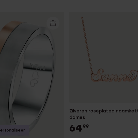
Zilveren roséplated naamkett
dames
64
99
ersonaliseer