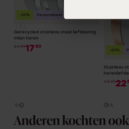
-50%
Personaliseer
Gerecycled stainless steel liefdesring
milan heren
17
50
34.99
-50%
P
Stainless s
herenliefde
22
44.99
Anderen kochten ook