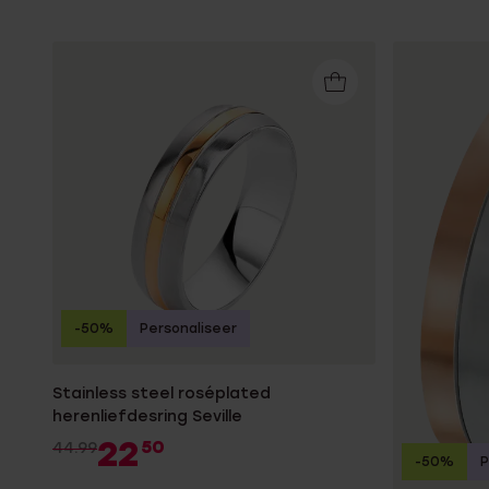
-50%
Personaliseer
Stainless steel roséplated
herenliefdesring Seville
22
50
44.99
-50%
P