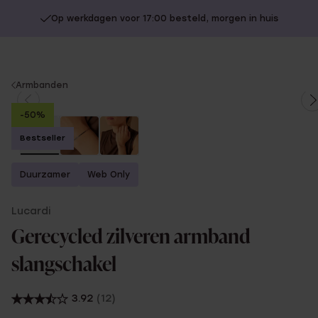
Op werkdagen voor 17:00 besteld, morgen in huis
You
Armbanden
are
-50%
here:
Bestseller
Duurzamer
Web Only
Lucardi
Gerecycled zilveren armband
slangschakel
3.92
(12)