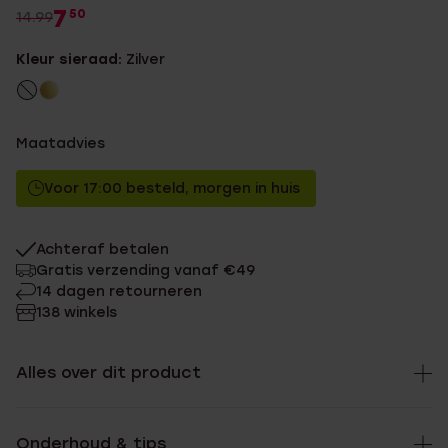
7
50
14.99
Kleur sieraad:
Zilver
Maatadvies
Voor 17:00 besteld, morgen in huis
Achteraf betalen
Gratis verzending vanaf €49
14 dagen retourneren
138 winkels
Alles over dit product
Onderhoud & tips