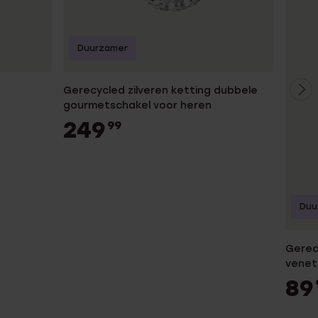
Duurzamer
Gerecycled zilveren ketting dubbele
gourmetschakel voor heren
249
99
Duu
Gerec
venet
89