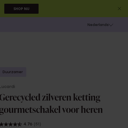
SHOP NU
 schieten
Nederlands
Duurzamer
Lucardi
Gerecycled zilveren ketting
gourmetschakel voor heren
4.76
(51)