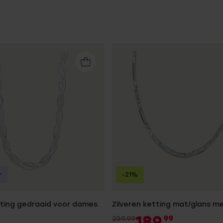
r
-21%
tting gedraaid voor dames
Zilveren ketting mat/glans me
189
99
239.99