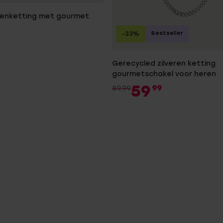
erenketting met gourmet
Bestseller
-33%
Gerecycled zilveren ketting
gourmetschakel voor heren
59
99
89.99