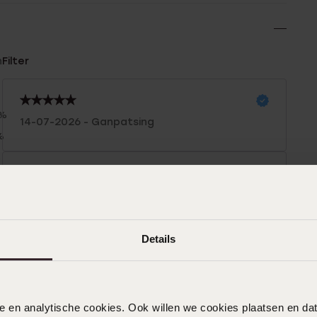
n
Filter
0%
14-07-2026 - Ganpatsing
%
%
%
02-05-2026 - Zarah W.
%
Mooie ketting, verkleurt niet en is een
echte eyecatcher!
Details
26-04-2026 - Narine J.
nele en analytische cookies. Ook willen we cookies plaatsen en 