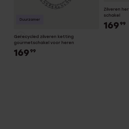
Zilveren h
schakel
Duurzamer
169
99
Gerecycled zilveren ketting
gourmetschakel voor heren
169
99