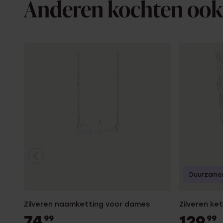
Anderen kochten ook
Duurzame
Zilveren naamketting voor dames
Zilveren ke
74
129
99
99