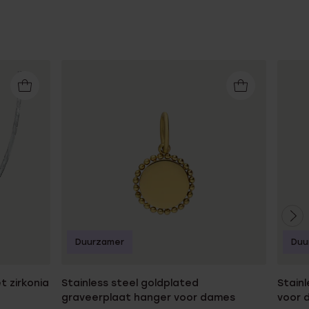
Duurzamer
Duu
t zirkonia
Stainless steel goldplated
Stainl
graveerplaat hanger voor dames
voor 