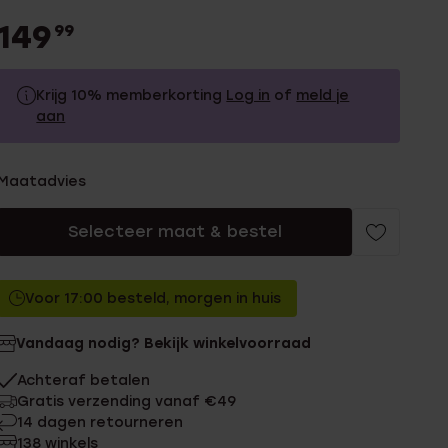
149
99
Krijg 10% memberkorting
Log in
of
meld je
aan
149.99
Zonder memberkorting
Maatadvies
134.99
Met memberkorting
Selecteer maat & bestel
Voor 17:00 besteld, morgen in huis
Vandaag nodig? Bekijk winkelvoorraad
Achteraf betalen
Gratis verzending vanaf €49
14 dagen retourneren
138 winkels