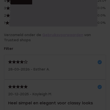
4
25.0%
3
0.0%
2
0.0%
1
0.0%
Verzameld onder de
Gebruiksvoorwaarden
van
Trusted shops
Filter
28-03-2026 - Esther A.
20-12-2025 - Kayleigh M.
Heel simpel en elegant voor classy looks