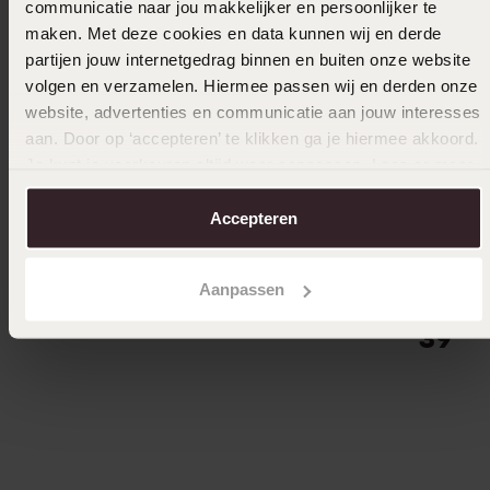
communicatie naar jou makkelijker en persoonlijker te
maken. Met deze cookies en data kunnen wij en derde
partijen jouw internetgedrag binnen en buiten onze website
Duurzamer
volgen en verzamelen. Hiermee passen wij en derden onze
website, advertenties en communicatie aan jouw interesses
Gerecycled zilveren basisketting gourmet
aan. Door op ‘accepteren’ te klikken ga je hiermee akkoord.
schakel
Je kunt je voorkeuren altijd weer aanpassen. Lees er meer
119
99
over in ons
cookiebeleid
.
Accepteren
Duurza
Aanpassen
Zilveren
39
99