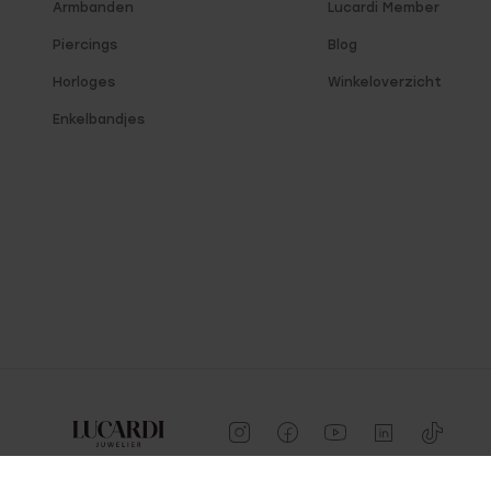
Armbanden
Lucardi Member
Piercings
Blog
Horloges
Winkeloverzicht
Enkelbandjes