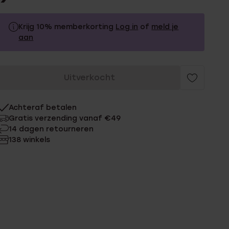
Krijg 10% memberkorting
Log in
of
meld je
aan
9.99
Zonder memberkorting
Uitverkocht
8.99
Met memberkorting
Achteraf betalen
Gratis verzending vanaf €49
14 dagen retourneren
138 winkels