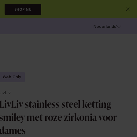
SHOP NU
 schieten
Nederlands
Web Only
LivLiv
LivLiv stainless steel ketting
smiley met roze zirkonia voor
dames