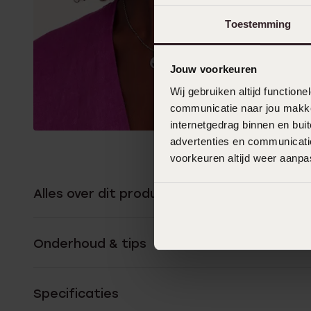
Toestemming
Jouw voorkeuren
Wij gebruiken altijd functio
communicatie naar jou makkel
internetgedrag binnen en bu
advertenties en communicatie
voorkeuren altijd weer aanp
Alles over dit product
Onderhoud & tips
Specificaties