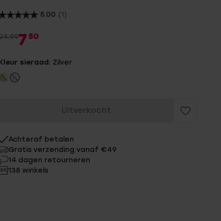
5.00
(1)
7
50
24.99
Kleur sieraad:
Zilver
Uitverkocht
Achteraf betalen
Gratis verzending vanaf €49
14 dagen retourneren
138 winkels