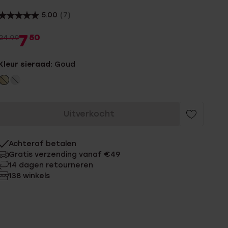
5.00
(7)
7
50
24.99
Kleur sieraad:
Goud
Uitverkocht
Achteraf betalen
Gratis verzending vanaf €49
14 dagen retourneren
138 winkels