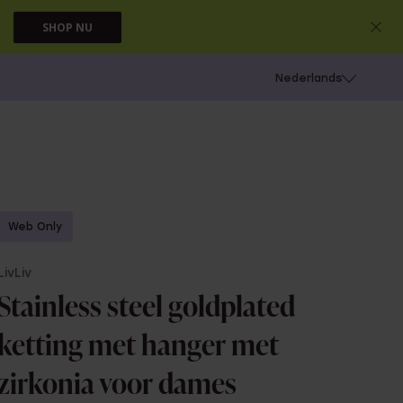
SHOP NU
 schieten
Nederlands
Web Only
LivLiv
Stainless steel goldplated
ketting met hanger met
zirkonia voor dames