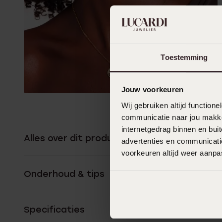
Toestemming
Jouw voorkeuren
Wij gebruiken altijd functio
communicatie naar jou makkel
internetgedrag binnen en bu
Alles over dit product
advertenties en communicatie
voorkeuren altijd weer aanp
Onderhoud & tips
Specificaties