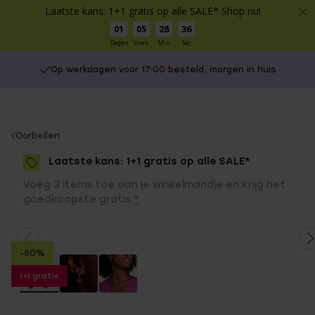
Laatste kans: 1+1 gratis op alle SALE* Shop nu!
01
05
28
35
Dagen
Uren
Min
Sec
Op werkdagen voor 17:00 besteld, morgen in huis
You
Oorbellen
are
Laatste kans: 1+1 gratis op alle SALE*
here:
Voeg 2 items toe aan je winkelmandje en krijg het
goedkoopste gratis.
*
-50%
1+1 gratis