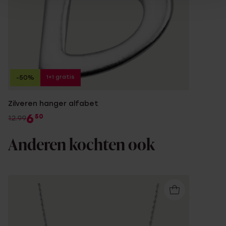
1+1 gratis
-50%
Zilveren hanger alfabet
6
50
12.99
Anderen kochten ook