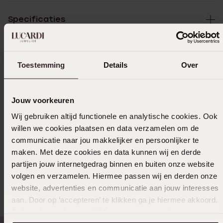
Specificaties
Bezorging & retourneren
Toestemming
Details
Over
Uitverkocht
Jouw voorkeuren
Wij gebruiken altijd functionele en analytische cookies. Ook
Ook leuk voor jou
willen we cookies plaatsen en data verzamelen om de
communicatie naar jou makkelijker en persoonlijker te
maken. Met deze cookies en data kunnen wij en derde
partijen jouw internetgedrag binnen en buiten onze website
Anderen kochten ook
volgen en verzamelen. Hiermee passen wij en derden onze
website, advertenties en communicatie aan jouw interesses
aan. Door op ‘accepteren’ te klikken ga je hiermee akkoord.
Je kunt je voorkeuren altijd weer aanpassen. Lees er meer