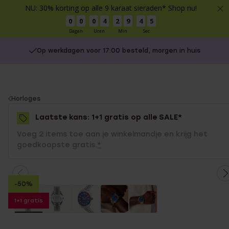
NU: 30% korting op alle 9 karaat sieraden* Shop nu!
0
0
0
4
2
9
4
5
Dagen
Uren
Min
Sec
Op werkdagen voor 17:00 besteld, morgen in huis
You
Horloges
are
Laatste kans: 1+1 gratis op alle SALE*
here:
Voeg 2 items toe aan je winkelmandje en krijg het
goedkoopste gratis.
*
-50%
1+1 gratis