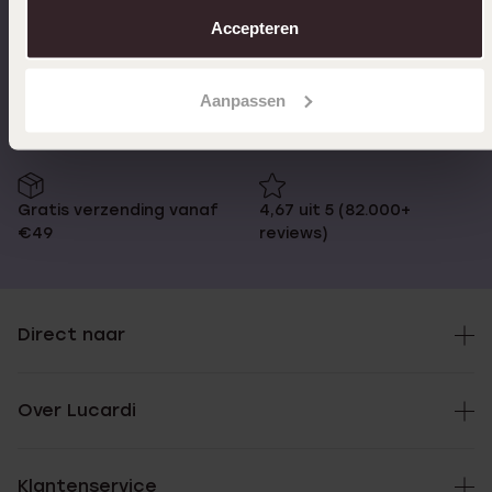
over in ons
cookiebeleid
.
Accepteren
Op werkdagen voor 17:00
14 dagen retourneren
besteld, morgen in huis
Aanpassen
Gratis verzending vanaf
4,67 uit 5 (82.000+
€49
reviews)
Direct naar
Over Lucardi
Klantenservice