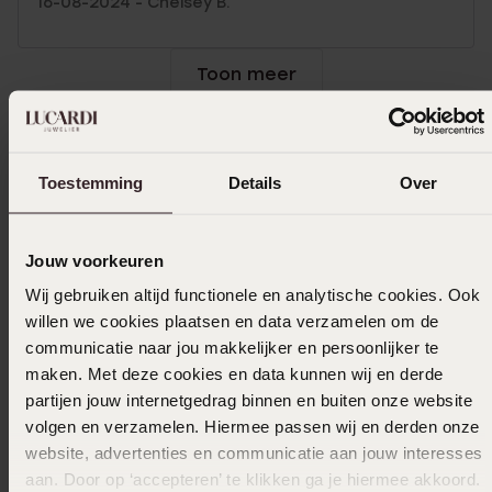
16-08-2024 - Chelsey B.
Toon meer
Toestemming
Details
Over
Uitverkocht
Ook leuk voor jou
Jouw voorkeuren
Wij gebruiken altijd functionele en analytische cookies. Ook
willen we cookies plaatsen en data verzamelen om de
communicatie naar jou makkelijker en persoonlijker te
maken. Met deze cookies en data kunnen wij en derde
partijen jouw internetgedrag binnen en buiten onze website
volgen en verzamelen. Hiermee passen wij en derden onze
website, advertenties en communicatie aan jouw interesses
aan. Door op ‘accepteren’ te klikken ga je hiermee akkoord.