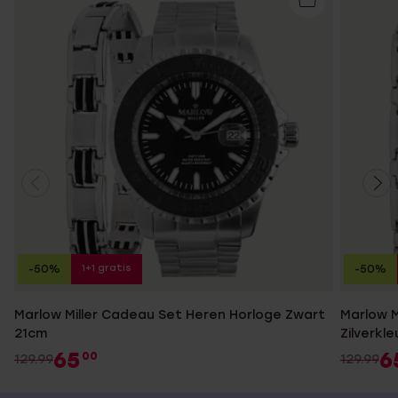
1+1 gratis
-50%
-50%
Marlow Miller Cadeau Set Heren Horloge Zwart
Marlow M
21cm
Zilverkle
65
6
00
129.99
129.99