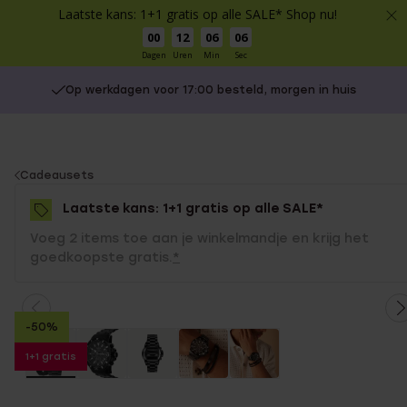
Laatste kans: 1+1 gratis op alle SALE* Shop nu!
00
12
06
06
Dagen
Uren
Min
Sec
Op werkdagen voor 17:00 besteld, morgen in huis
You
Cadeausets
are
Laatste kans: 1+1 gratis op alle SALE*
here:
Voeg 2 items toe aan je winkelmandje en krijg het
goedkoopste gratis.
*
-50%
1+1 gratis