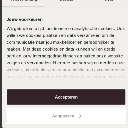
Nieuw
-43%
Jouw voorkeuren
Wij gebruiken altijd functionele en analytische cookies. Ook
14 karaat gouden ring met lab grown diamant
14 Karaa
willen we cookies plaatsen en data verzamelen om de
1.12ct
stenen
communicatie naar jou makkelijker en persoonlijker te
1599
1
99
279.99
maken. Met deze cookies en data kunnen wij en derde
partijen jouw internetgedrag binnen en buiten onze website
volgen en verzamelen. Hiermee passen wij en derden onze
website, advertenties en communicatie aan jouw interesses
aan. Door op ‘accepteren’ te klikken ga je hiermee akkoord.
Je kunt je voorkeuren altijd weer aanpassen. Lees er meer
over in ons
cookiebeleid
.
Accepteren
Aanpassen