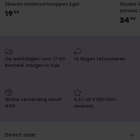
Zilveren kinderoorknoppen Egel
Studex 9 karaat witgouden schietoorbel
zirkonia
19
99
34
99
Op werkdagen voor 17:00
14 dagen retourneren
besteld, morgen in huis
Gratis verzending vanaf
4,67 uit 5 (82.000+
€49
reviews)
Direct naar