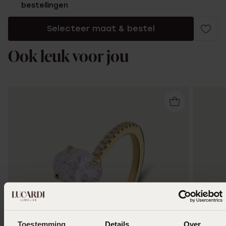
bestellingen
Selecteer maat & bestel
Ook leuk voor jou
Toestemming
Details
Over