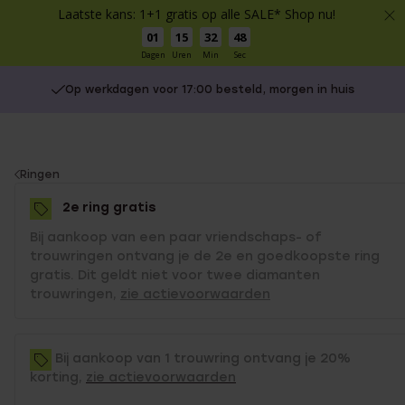
Laatste kans: 1+1 gratis op alle SALE* Shop nu!
01
15
32
48
Dagen
Uren
Min
Sec
Op werkdagen voor 17:00 besteld, morgen in huis
You
Ringen
are
2e ring gratis
here:
Bij aankoop van een paar vriendschaps- of
trouwringen ontvang je de 2e en goedkoopste ring
gratis. Dit geldt niet voor twee diamanten
trouwringen,
zie actievoorwaarden
Bij aankoop van 1 trouwring ontvang je 20%
korting,
zie actievoorwaarden