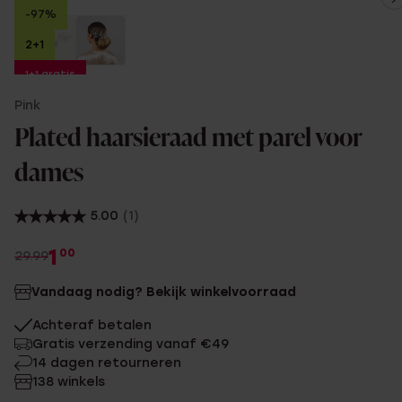
-97%
2+1
1+1 gratis
Pink
Plated haarsieraad met parel voor
dames
5.00
(1)
1
00
29.99
Vandaag nodig? Bekijk winkelvoorraad
Achteraf betalen
Gratis verzending vanaf €49
14 dagen retourneren
138 winkels