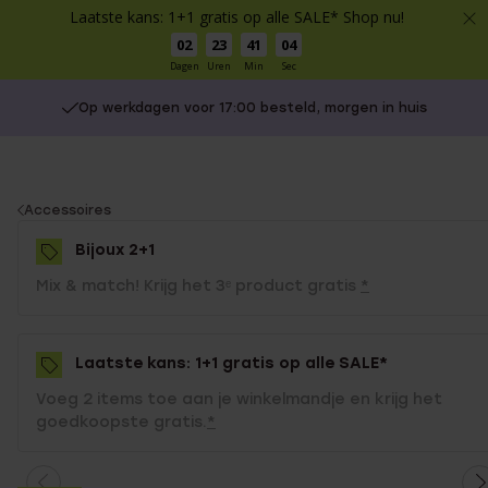
Laatste kans: 1+1 gratis op alle SALE* Shop nu!
02
23
41
03
Dagen
Uren
Min
Sec
Op werkdagen voor 17:00 besteld, morgen in huis
You
Accessoires
are
Bijoux 2+1
here:
Mix & match! Krijg het 3ᵉ product gratis
*
Laatste kans: 1+1 gratis op alle SALE*
Voeg 2 items toe aan je winkelmandje en krijg het
goedkoopste gratis.
*