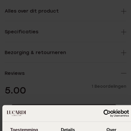
Alles over dit product
Specificaties
Bezorging & retourneren
Reviews
1 Beoordelingen
5.00
5
100.0%
4
0.0%
3
0.0%
Toestemming
Details
Over