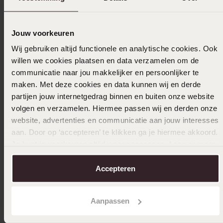
2
0.0%
1
0.0%
Jouw voorkeuren
Verzameld onder de
Gebruiksvoorwaarden
van
Wij gebruiken altijd functionele en analytische cookies. Ook
Trusted shops
willen we cookies plaatsen en data verzamelen om de
communicatie naar jou makkelijker en persoonlijker te
Filter
maken. Met deze cookies en data kunnen wij en derde
partijen jouw internetgedrag binnen en buiten onze website
volgen en verzamelen. Hiermee passen wij en derden onze
12-02-2024
website, advertenties en communicatie aan jouw interesses
aan. Door op ‘accepteren’ te klikken ga je hiermee akkoord.
Je kunt je voorkeuren altijd weer aanpassen. Lees er meer
over in ons
cookiebeleid
.
Accepteren
Uitverkocht
Ook leuk voor jou
Aanpassen