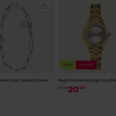
1+1 gratis
-50%
less steel closed forever
Regal Dames Horloge Goudkle
20
00
39.99