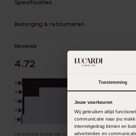
Specificaties
Bezorging & retourneren
Reviews
123 Beoordelinge
4.72
Toestemming
5
80.
4
16.0
3
2.0
Jouw voorkeuren
2
2.0
Wij gebruiken altijd functio
communicatie naar jou makkel
1
1.0%
internetgedrag binnen en bu
advertenties en communicatie
Verzameld onder de
Gebruiksvoorwaarden
van