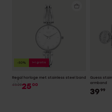
1+1 gratis
-50%
Regal horloge met stainless steel band
Guess stain
armband
25
00
49.99
39
99