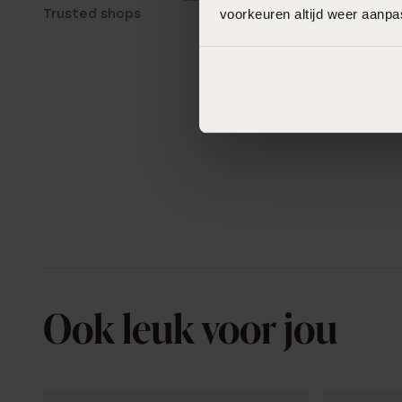
Trusted shops
voorkeuren altijd weer aanp
Ook leuk voor jou