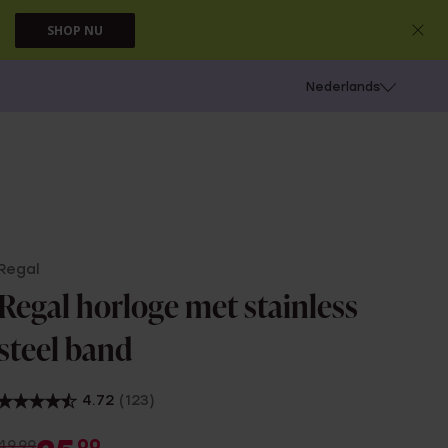
SHOP NU
 schieten
Nederlands
Regal
Regal horloge met stainless
steel band
4.72
(123)
00
49.99