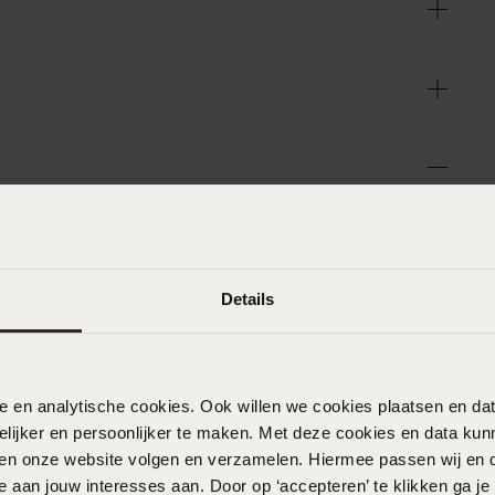
n
Filter
Details
0%
14-06-2026 - Jose
%
Prima verkoopster, goed advies
%
gekregen.
%
nele en analytische cookies. Ook willen we cookies plaatsen en 
ijker en persoonlijker te maken. Met deze cookies en data kunn
iten onze website volgen en verzamelen. Hiermee passen wij en 
11-06-2026 - Yvonne V.
 aan jouw interesses aan. Door op ‘accepteren’ te klikken ga je