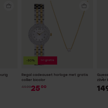
1+1 gratis
-50%
urig
Regal cadeauset horloge met gratis
Guess
collier bicolor
zilver
25
14
00
49.99