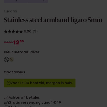
Lucardi
Stainless steel armband figaro 5mm
5.00
(3)
12
50
24.99
Kleur sieraad:
Zilver
Maatadvies
Voor 17:00 besteld, morgen in huis
Achteraf betalen
Gratis verzending vanaf €49