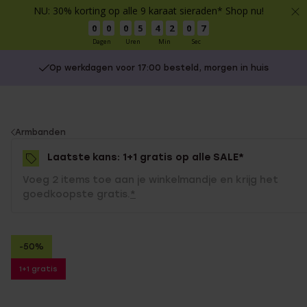
NU: 30% korting op alle 9 karaat sieraden* Shop nu!
0
0
0
5
4
2
0
6
Dagen
Uren
Min
Sec
Op werkdagen voor 17:00 besteld, morgen in huis
You
Armbanden
are
Laatste kans: 1+1 gratis op alle SALE*
here:
Voeg 2 items toe aan je winkelmandje en krijg het
goedkoopste gratis.
*
-50%
1+1 gratis