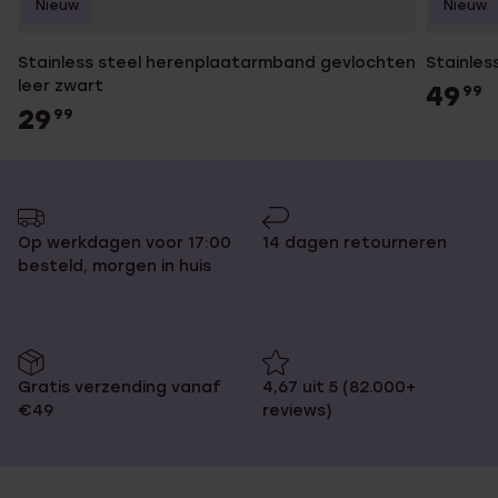
Nieuw
Nieuw
Stainless steel herenplaatarmband gevlochten
Stainles
leer zwart
49
99
29
99
Op werkdagen voor 17:00
14 dagen retourneren
besteld, morgen in huis
Gratis verzending vanaf
4,67 uit 5 (82.000+
€49
reviews)