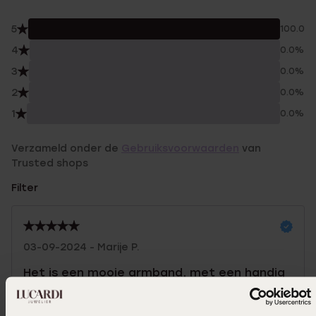
5
100.0%
4
0.0%
3
0.0%
2
0.0%
1
0.0%
Verzameld onder de
Gebruiksvoorwaarden
van
Trusted shops
Filter
03-09-2024 - Marije P.
Het is een mooie armband, met een handig
verstelbare sluiting.