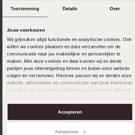
Toestemming
Details
Over
21-03-2024 - Mir Verheijen
Is een mooie armband en past precies
Jouw voorkeuren
Wij gebruiken altijd functionele en analytische cookies. Ook
willen we cookies plaatsen en data verzamelen om de
19-01-2024 - S I.
communicatie naar jou makkelijker en persoonlijker te
maken. Met deze cookies en data kunnen wij en derde
Mooi en stevig
partijen jouw internetgedrag binnen en buiten onze website
volgen en verzamelen. Hiermee passen wij en derden onze
website, advertenties en communicatie aan jouw interesses
aan. Door op ‘accepteren’ te klikken ga je hiermee akkoord.
Selecteer maat & bestel
Je kunt je voorkeuren altijd weer aanpassen. Lees er meer
over in ons
cookiebeleid
.
Ook leuk voor jou
Accepteren
Aanpassen