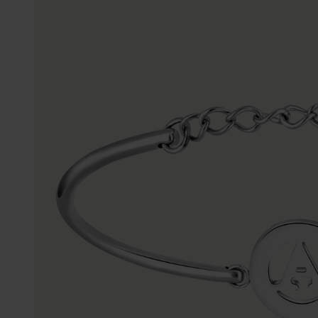
Enkelbandjes
Trouwringen
Accessoires
Piercings