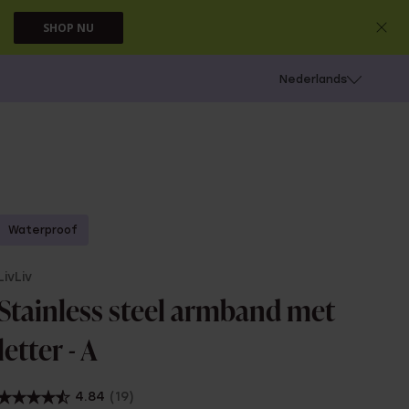
SHOP NU
 schieten
Nederlands
Waterproof
LivLiv
Stainless steel armband met
letter - A
4.84
(19)