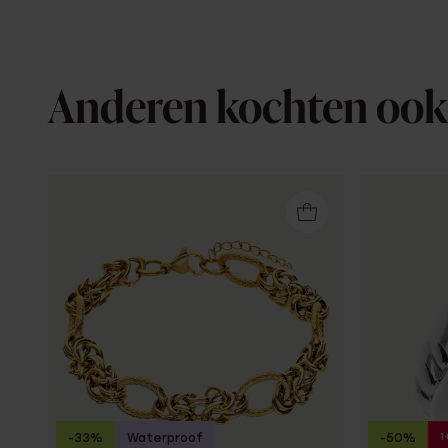
Anderen kochten ook
1
-33%
Waterproof
-50%