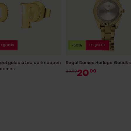
+1 gratis
1+1 gratis
-50%
steel goldplated oorknoppen
Regal Dames Horloge Goudkle
r dames
20
00
39.99