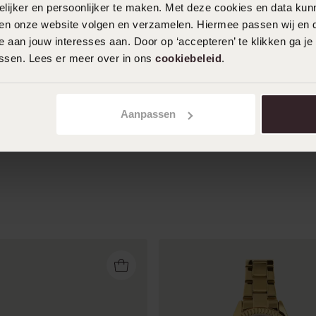
ijker en persoonlijker te maken. Met deze cookies en data kunn
iten onze website volgen en verzamelen. Hiermee passen wij en 
 aan jouw interesses aan. Door op ‘accepteren’ te klikken ga je
assen. Lees er meer over in ons
cookiebeleid
.
24-12-2025 - Jessica S.
Toon meer
Aanpassen