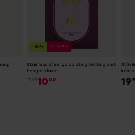
1+1 gratis
-50%
urig
Stainless steel goldplating ketting met
Stainl
hanger klaver
krista
10
19
00
9
19.99