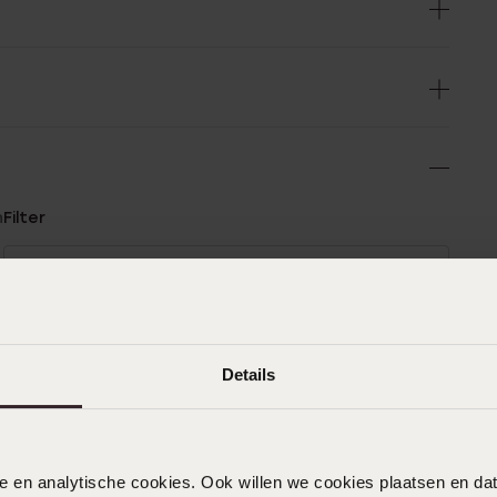
n
Filter
0%
20-01-2026 - Nada
%
Goed. Want zit er mooi uit
%
Details
%
%
19-01-2026 - Rokstan
nele en analytische cookies. Ook willen we cookies plaatsen en 
Heel veel mooie