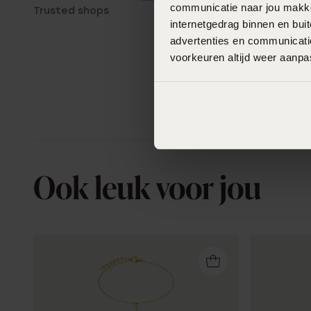
communicatie naar jou makkel
Trusted shops
internetgedrag binnen en bu
advertenties en communicatie
voorkeuren altijd weer aanp
Ook leuk voor jou