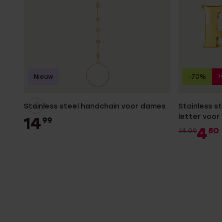
1
Nieuw
-70%
Stainless steel handchain voor dames
Stainless 
letter voo
14
99
4
50
14.99