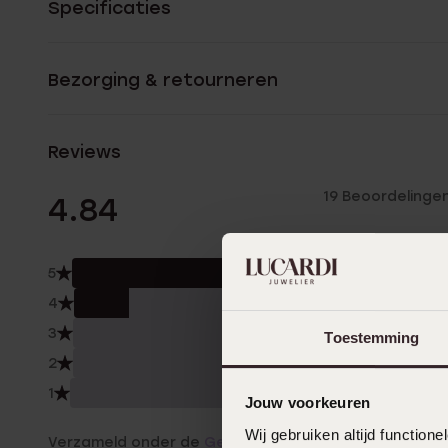
Specificaties
Bezorging & retourneren
Reviews
19 Beoordelinge
4.84
5
84.
4
16.0
3
0.0
Toestemming
2
0.0
1
0.0
Jouw voorkeuren
Wij gebruiken altijd functio
Verzameld onder de
Gebruiksvoorwaarden
van