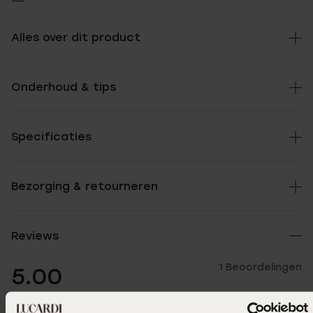
Alles over dit product
Onderhoud & tips
Specificaties
Bezorging & retourneren
Reviews
1 Beoordelingen
5.00