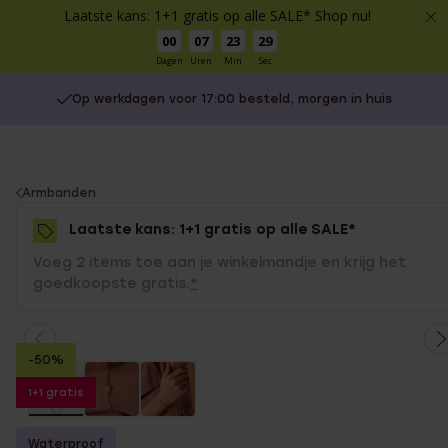
Laatste kans: 1+1 gratis op alle SALE* Shop nu!
00
07
23
29
Dagen
Uren
Min
Sec
Op werkdagen voor 17:00 besteld, morgen in huis
You
Armbanden
are
Laatste kans: 1+1 gratis op alle SALE*
here:
Voeg 2 items toe aan je winkelmandje en krijg het
goedkoopste gratis.
*
-50%
1+1 gratis
Waterproof