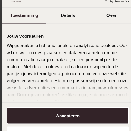
5
100.0%
4
0.0%
Toestemming
Details
Over
3
0.0%
2
0.0%
Jouw voorkeuren
1
0.0%
Wij gebruiken altijd functionele en analytische cookies. Ook
willen we cookies plaatsen en data verzamelen om de
Verzameld onder de
Gebruiksvoorwaarden
van
Trusted shops
communicatie naar jou makkelijker en persoonlijker te
maken. Met deze cookies en data kunnen wij en derde
Filter
partijen jouw internetgedrag binnen en buiten onze website
volgen en verzamelen. Hiermee passen wij en derden onze
website, advertenties en communicatie aan jouw interesses
26-12-2024 - G G.
aan. Door op ‘accepteren’ te klikken ga je hiermee akkoord.
Je kunt je voorkeuren altijd weer aanpassen. Lees er meer
Mooie armband. Precies al verwacht
over in ons
cookiebeleid
.
Accepteren