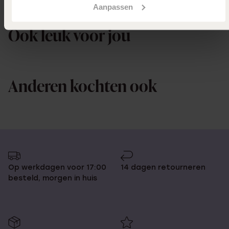
Aanpassen
Uitverkocht
Ook leuk voor jou
Anderen kochten ook
Op werkdagen voor 17:00
14 dagen retourneren
besteld, morgen in huis