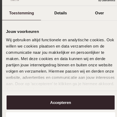
Toestemming
Details
Over
06-04-2024
Jouw voorkeuren
Leuk armbandje, maar helaas al snel kapot.
Wij gebruiken altijd functionele en analytische cookies. Ook
Toon meer
willen we cookies plaatsen en data verzamelen om de
communicatie naar jou makkelijker en persoonlijker te
maken. Met deze cookies en data kunnen wij en derde
partijen jouw internetgedrag binnen en buiten onze website
volgen en verzamelen. Hiermee passen wij en derden onze
Uitverkocht
website, advertenties en communicatie aan jouw interesses
aan. Door op ‘accepteren’ te klikken ga je hiermee akkoord.
Ook leuk voor jou
Je kunt je voorkeuren altijd weer aanpassen. Lees er meer
over in ons
cookiebeleid
.
Accepteren