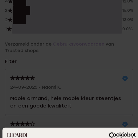
4
12.0%
3
16.0%
2
12.0%
1
0.0%
Verzameld onder de
Gebruiksvoorwaarden
van
Trusted shops
Filter
24-09-2025 - Naomi K.
Mooie armand, hele mooie kleur steentjes
en een goede kwaliteit
25-05-2024 - Bridget W.