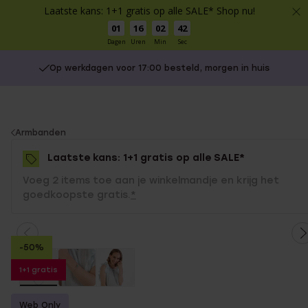
Laatste kans: 1+1 gratis op alle SALE* Shop nu!
01
16
02
42
Dagen
Uren
Min
Sec
Op werkdagen voor 17:00 besteld, morgen in huis
You
Armbanden
are
Laatste kans: 1+1 gratis op alle SALE*
here:
Voeg 2 items toe aan je winkelmandje en krijg het
goedkoopste gratis.
*
-50%
1+1 gratis
Web Only