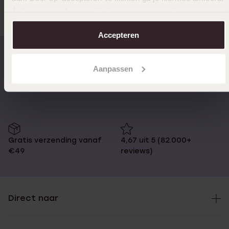
Je kunt je voorkeuren altijd weer aanpassen. Lees er meer
over in ons
cookiebeleid
.
Accepteren
Aanpassen
Op werkdagen voor 17:00
14 dagen retourneren
besteld, morgen in huis
Gratis verzending vanaf
4,67 uit 5 (82.000+
€49
reviews)
Direct naar