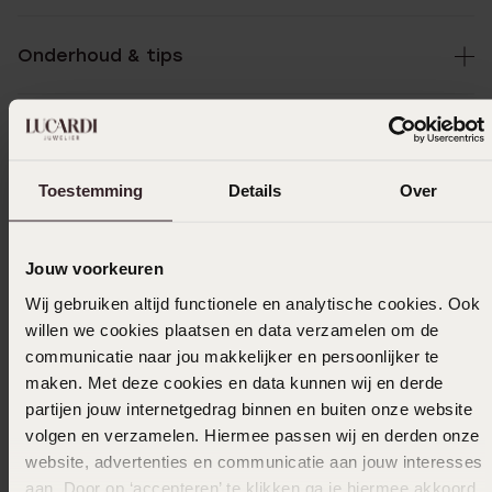
Onderhoud & tips
Specificaties
Toestemming
Details
Over
Bezorging & retourneren
Jouw voorkeuren
Wij gebruiken altijd functionele en analytische cookies. Ook
Uitverkocht
willen we cookies plaatsen en data verzamelen om de
communicatie naar jou makkelijker en persoonlijker te
Ook leuk voor jou
maken. Met deze cookies en data kunnen wij en derde
partijen jouw internetgedrag binnen en buiten onze website
volgen en verzamelen. Hiermee passen wij en derden onze
website, advertenties en communicatie aan jouw interesses
Anderen kochten ook
aan. Door op ‘accepteren’ te klikken ga je hiermee akkoord.