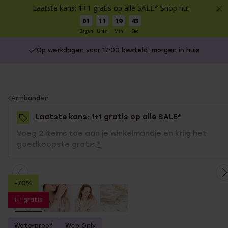
Laatste kans: 1+1 gratis op alle SALE* Shop nu!
01
11
19
43
Dagen
Uren
Min
Sec
Op werkdagen voor 17:00 besteld, morgen in huis
You
Armbanden
are
Laatste kans: 1+1 gratis op alle SALE*
here:
Voeg 2 items toe aan je winkelmandje en krijg het
goedkoopste gratis.
*
-70%
1+1 gratis
Waterproof
Web Only