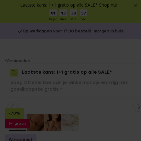
Laatste kans: 1+1 gratis op alle SALE* Shop nu!
01
13
38
57
Dagen
Uren
Min
Sec
Op werkdagen voor 17:00 besteld, morgen in huis
You
Armbanden
are
Laatste kans: 1+1 gratis op alle SALE*
here:
Voeg 2 items toe aan je winkelmandje en krijg het
goedkoopste gratis.
*
-70%
1+1 gratis
Waterproof