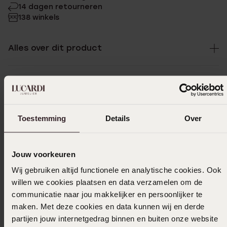
14 dagen retourneren
138 winkels
Alles over dit product
Onderhoud & tips
Toestemming
Details
Over
Specificaties
Jouw voorkeuren
Bezorging & retourneren
Wij gebruiken altijd functionele en analytische cookies. Ook
willen we cookies plaatsen en data verzamelen om de
communicatie naar jou makkelijker en persoonlijker te
Uitverkocht
maken. Met deze cookies en data kunnen wij en derde
partijen jouw internetgedrag binnen en buiten onze website