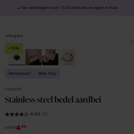
Op werkdagen voor 17:00 besteld, morgen in huis
You
Hangers
are
-70%
here:
Waterproof
Web Only
Lucardi
Stainless steel bedel aardbei
4.00
(3)
4
50
14.99