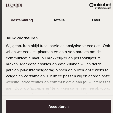
Trusted shops
Filter
Toestemming
Details
Over
17-03-2026 - Beata S.
Jouw voorkeuren
Wij gebruiken altijd functionele en analytische cookies. Ook
willen we cookies plaatsen en data verzamelen om de
12-02-2026 - Rozana A.
communicatie naar jou makkelijker en persoonlijker te
maken. Met deze cookies en data kunnen wij en derde
Zou iedereen aan raden😍😍😍
partijen jouw internetgedrag binnen en buiten onze website
volgen en verzamelen. Hiermee passen wij en derden onze
website, advertenties en communicatie aan jouw interesses
30-12-2025 - Tj D.
aan. Door op ‘accepteren’ te klikken ga je hiermee akkoord.
Je kunt je voorkeuren altijd weer aanpassen. Lees er meer
over in ons
cookiebeleid
.
Toon meer
Accepteren