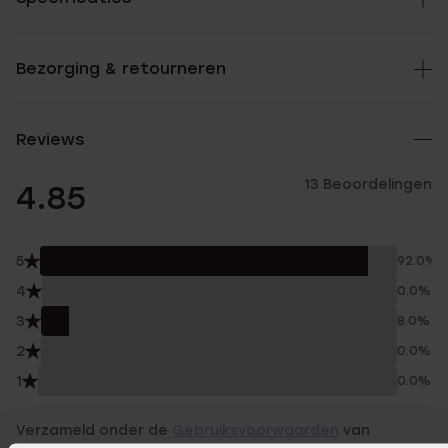
Bezorging & retourneren
Reviews
13 Beoordelingen
4.85
5
92.0%
4
0.0%
3
8.0%
2
0.0%
1
0.0%
Verzameld onder de
Gebruiksvoorwaarden
van