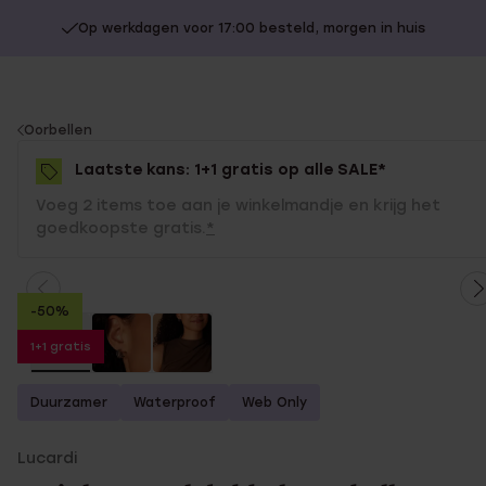
Op werkdagen voor 17:00 besteld, morgen in huis
You
Oorbellen
are
Laatste kans: 1+1 gratis op alle SALE*
here:
Voeg 2 items toe aan je winkelmandje en krijg het
goedkoopste gratis.
*
-50%
1+1 gratis
Duurzamer
Waterproof
Web Only
Lucardi