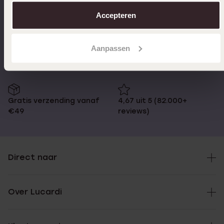
over in ons
cookiebeleid
.
Accepteren
Op werkdagen voor 17:00
14 dagen retourneren
besteld, morgen in huis
Aanpassen
Gratis verzending vanaf
4,67 uit 5 (82.000+
€49
reviews)
Direct naar
Over Lucardi