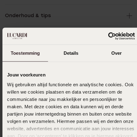
Onderhoud & tips
Specificaties
Toestemming
Details
Over
Bezorging & retourneren
Jouw voorkeuren
Wij gebruiken altijd functionele en analytische cookies. Ook
Uitverkocht
willen we cookies plaatsen en data verzamelen om de
communicatie naar jou makkelijker en persoonlijker te
Ook leuk voor jou
maken. Met deze cookies en data kunnen wij en derde
partijen jouw internetgedrag binnen en buiten onze website
volgen en verzamelen. Hiermee passen wij en derden onze
website, advertenties en communicatie aan jouw interesses
Anderen kochten ook
aan. Door op ‘accepteren’ te klikken ga je hiermee akkoord.