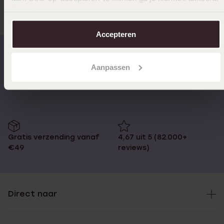
Je kunt je voorkeuren altijd weer aanpassen. Lees er meer
over in ons
cookiebeleid
.
Accepteren
Aanpassen
Op werkdagen voor 17:00
14 dagen retourneren
besteld, morgen in huis
Gratis verzending vanaf
4,67 uit 5 (82.000+
€49
reviews)
Direct naar