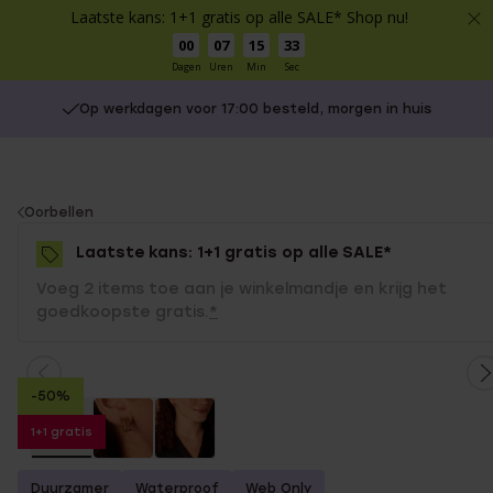
Laatste kans: 1+1 gratis op alle SALE* Shop nu!
00
07
15
33
Dagen
Uren
Min
Sec
Op werkdagen voor 17:00 besteld, morgen in huis
You
Oorbellen
are
Laatste kans: 1+1 gratis op alle SALE*
here:
Voeg 2 items toe aan je winkelmandje en krijg het
goedkoopste gratis.
*
-50%
1+1 gratis
Duurzamer
Waterproof
Web Only