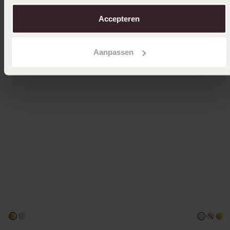
over in ons
cookiebeleid
.
Accepteren
Aanpassen