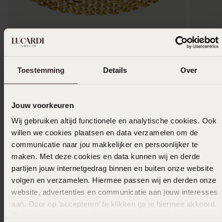
Waterproof
Persona
Stainless steel goldplated fantasiearmband
Gerecycl
Toestemming
Details
Over
voor dames
kristal
24
24
99
99
Jouw voorkeuren
Wij gebruiken altijd functionele en analytische cookies. Ook
willen we cookies plaatsen en data verzamelen om de
communicatie naar jou makkelijker en persoonlijker te
maken. Met deze cookies en data kunnen wij en derde
partijen jouw internetgedrag binnen en buiten onze website
volgen en verzamelen. Hiermee passen wij en derden onze
website, advertenties en communicatie aan jouw interesses
aan. Door op ‘accepteren’ te klikken ga je hiermee akkoord.
Je kunt je voorkeuren altijd weer aanpassen. Lees er meer