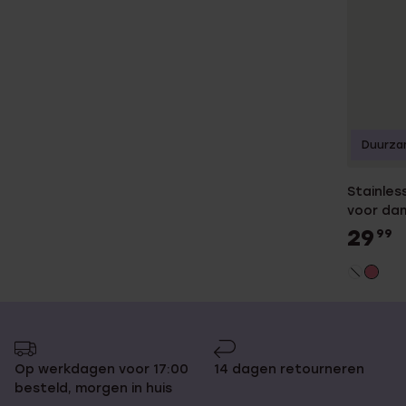
Duurza
Stainles
voor da
29
99
Op werkdagen voor 17:00
14 dagen retourneren
besteld, morgen in huis