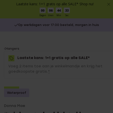
Laatste kans: 1+1 gratis op alle SALE* Shop nu!
00
06
44
33
Dagen
Uren
Min
Sec
Op werkdagen voor 17:00 besteld, morgen in huis
You
Hangers
are
Laatste kans: 1+1 gratis op alle SALE*
here:
Voeg 2 items toe aan je winkelmandje en krijg het
goedkoopste gratis.
*
-70%
Waterproof
1+1 gratis
Donna Mae