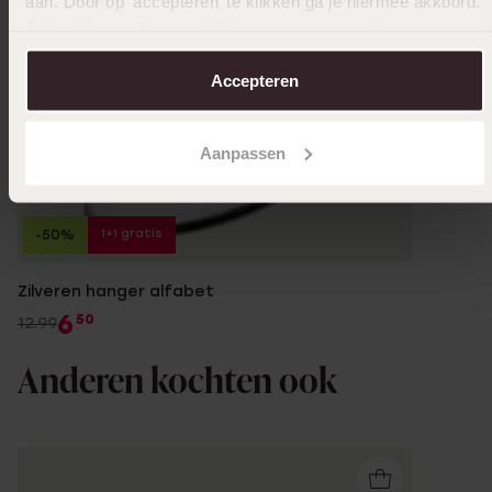
aan. Door op ‘accepteren’ te klikken ga je hiermee akkoord.
Je kunt je voorkeuren altijd weer aanpassen. Lees er meer
over in ons
cookiebeleid
.
Accepteren
Aanpassen
1+1 gratis
-50%
Zilveren hanger alfabet
6
50
12.99
Anderen kochten ook