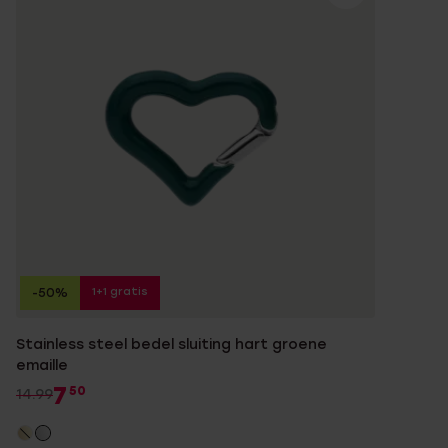
1+1 gratis
-50%
Stainless steel bedel sluiting hart groene
emaille
7
50
14.99