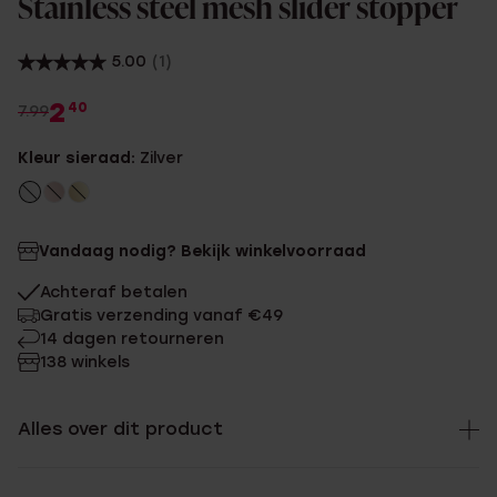
Stainless steel mesh slider stopper
5.00
(1)
2
40
7.99
Kleur sieraad:
Zilver
Vandaag nodig? Bekijk winkelvoorraad
Achteraf betalen
Gratis verzending vanaf €49
14 dagen retourneren
138 winkels
Alles over dit product