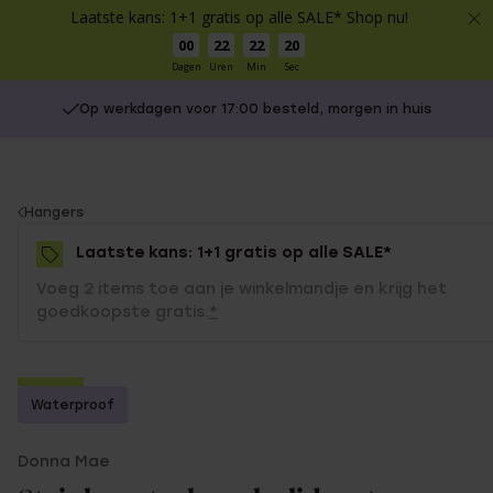
Laatste kans: 1+1 gratis op alle SALE* Shop nu!
00
22
22
20
Dagen
Uren
Min
Sec
Op werkdagen voor 17:00 besteld, morgen in huis
You
Hangers
are
Laatste kans: 1+1 gratis op alle SALE*
here:
Voeg 2 items toe aan je winkelmandje en krijg het
goedkoopste gratis.
*
-70%
Waterproof
1+1 gratis
Donna Mae