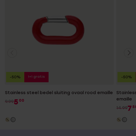
1+1 gratis
-50%
-50%
Stainless steel bedel sluiting ovaal rood emaille
Stainles
emaille
5
00
9.99
7
5
14.99