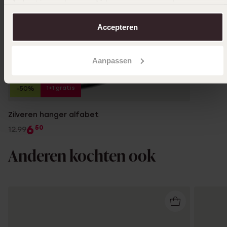
Je kunt je voorkeuren altijd weer aanpassen. Lees er meer
over in ons
cookiebeleid
.
Accepteren
Aanpassen
1+1 gratis
-50%
Zilveren hanger alfabet
6
50
12.99
Anderen kochten ook