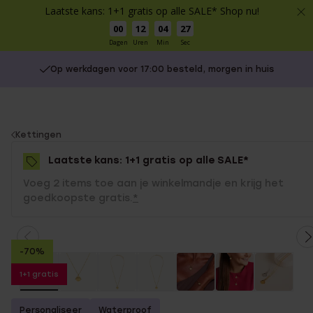
Laatste kans: 1+1 gratis op alle SALE* Shop nu!
00
12
04
27
Dagen
Uren
Min
Sec
Op werkdagen voor 17:00 besteld, morgen in huis
You
Kettingen
are
Laatste kans: 1+1 gratis op alle SALE*
here:
Voeg 2 items toe aan je winkelmandje en krijg het
goedkoopste gratis.
*
-70%
1+1 gratis
Personaliseer
Waterproof