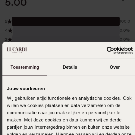
5.00
5
100.0%
4
0.0%
3
0.0%
2
0.0%
1
0.0%
Toestemming
Details
Over
Verzameld onder de
Gebruiksvoorwaarden
van
Trusted shops
Jouw voorkeuren
Filter
Wij gebruiken altijd functionele en analytische cookies. Ook
willen we cookies plaatsen en data verzamelen om de
communicatie naar jou makkelijker en persoonlijker te
25-04-2024 - Marleen M.
maken. Met deze cookies en data kunnen wij en derde
Ik ben heel blij met mijn aankoop! De ketting
partijen jouw internetgedrag binnen en buiten onze website
is mooi en leuk genoeg om op te vallen en
volgen en verzamelen. Hiermee passen wij en derden onze