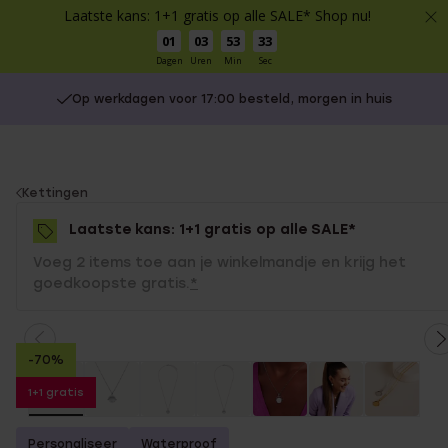
Laatste kans: 1+1 gratis op alle SALE* Shop nu!
01
03
53
33
Dagen
Uren
Min
Sec
Op werkdagen voor 17:00 besteld, morgen in huis
You
Kettingen
are
Laatste kans: 1+1 gratis op alle SALE*
here:
Voeg 2 items toe aan je winkelmandje en krijg het
goedkoopste gratis.
*
-70%
1+1 gratis
Personaliseer
Waterproof