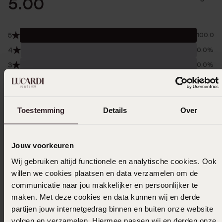
5.00
5
100.0%
4
0.0%
3
0.0%
2
0.0%
1
0.0%
Toestemming
Details
Over
Verzameld onder de
Gebruiksvoorwaarden
van
Trusted shops
Jouw voorkeuren
Filter
Wij gebruiken altijd functionele en analytische cookies. Ook
willen we cookies plaatsen en data verzamelen om de
communicatie naar jou makkelijker en persoonlijker te
25-04-2024 - Marleen M.
maken. Met deze cookies en data kunnen wij en derde
Ik ben heel blij met mijn aankoop! De ketting
partijen jouw internetgedrag binnen en buiten onze website
is mooi en leuk genoeg om op te vallen en
volgen en verzamelen. Hiermee passen wij en derden onze