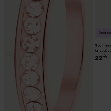
Duurza
Stainles
kristal 
22
99