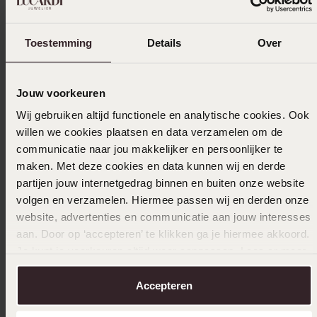
Ook leuk voor jou
Toestemming
Details
Over
Jouw voorkeuren
Wij gebruiken altijd functionele en analytische cookies. Ook
willen we cookies plaatsen en data verzamelen om de
communicatie naar jou makkelijker en persoonlijker te
maken. Met deze cookies en data kunnen wij en derde
partijen jouw internetgedrag binnen en buiten onze website
volgen en verzamelen. Hiermee passen wij en derden onze
website, advertenties en communicatie aan jouw interesses
aan. Door op ‘accepteren’ te klikken ga je hiermee akkoord.
Je kunt je voorkeuren altijd weer aanpassen. Lees er meer
over in ons
cookiebeleid
.
Accepteren
Bestseller
-43%