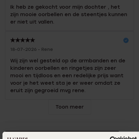
Ik heb ze gekocht voor mijn dochter , het
zijn mooie oorbellen en de steentjes kunnen
er niet uit vallen.
18-07-2026 - Rene
Wij zijn wel gesteld op de armbanden en de
kinderen oorbellen en ringetjes zijn zeer
mooi en tijdloos en een redelijke prijs want
voor je het weet sta je er weer omdat ze
eruit zijn gegroeid mvg rene.
Toon meer
In winkelmand