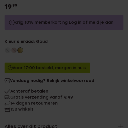
19
99
Krijg 10% memberkorting
Log in
of
meld je aan
19.99
Zonder memberkorting
Kleur sieraad:
Goud
17.99
Met memberkorting
Voor 17:00 besteld, morgen in huis
Vandaag nodig? Bekijk winkelvoorraad
Achteraf betalen
Gratis verzending vanaf €49
14 dagen retourneren
138 winkels
Alles over dit product