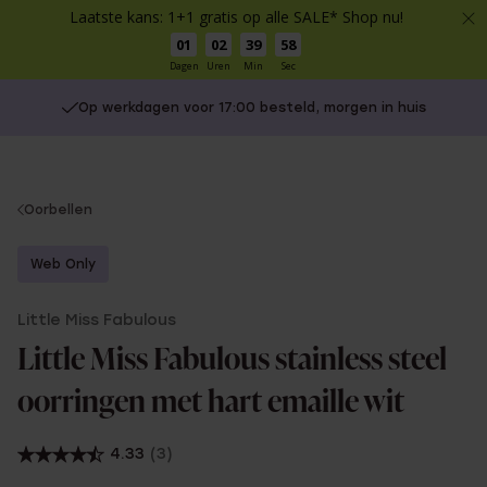
Laatste kans: 1+1 gratis op alle SALE* Shop nu!
01
02
39
58
Dagen
Uren
Min
Sec
Op werkdagen voor 17:00 besteld, morgen in huis
You
Oorbellen
are
here:
Web Only
Little Miss Fabulous
Little Miss Fabulous stainless steel
oorringen met hart emaille wit
4.33
(3)