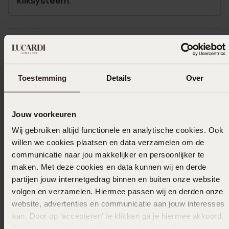
kliksysteem.
Uitverkocht
Toestemming
Details
Over
Ook leuk voor jou
Jouw voorkeuren
Wij gebruiken altijd functionele en analytische cookies. Ook
willen we cookies plaatsen en data verzamelen om de
communicatie naar jou makkelijker en persoonlijker te
maken. Met deze cookies en data kunnen wij en derde
partijen jouw internetgedrag binnen en buiten onze website
volgen en verzamelen. Hiermee passen wij en derden onze
website, advertenties en communicatie aan jouw interesses
aan. Door op ‘accepteren’ te klikken ga je hiermee akkoord.
Je kunt je voorkeuren altijd weer aanpassen. Lees er meer