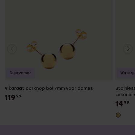
Duurzamer
Waterp
9 karaat oorknop bol 7mm voor dames
Stainles
zirkonia
119
99
14
99