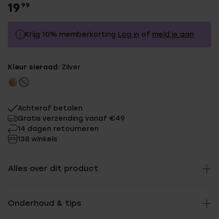
19
99
Krijg 10% memberkorting
Log in
of
meld je aan
19.99
Zonder memberkorting
Kleur sieraad:
Zilver
17.99
Met memberkorting
Achteraf betalen
Gratis verzending vanaf €49
14 dagen retourneren
138 winkels
Alles over dit product
Onderhoud & tips