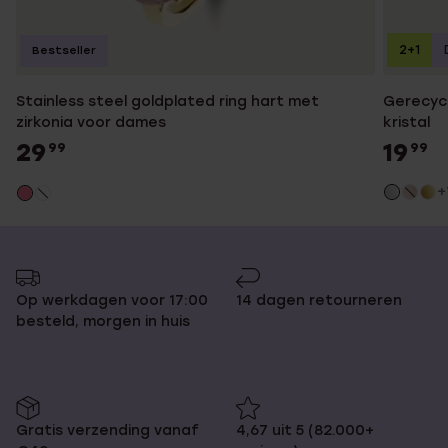
2+1
Bestseller
Stainless steel goldplated ring hart met
Gerecycl
zirkonia voor dames
kristal
29
19
99
99
+
Op werkdagen voor 17:00
14 dagen retourneren
besteld, morgen in huis
Gratis verzending vanaf
4,67 uit 5 (82.000+