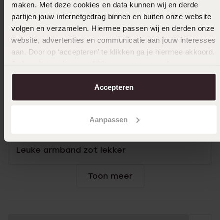
maken. Met deze cookies en data kunnen wij en derde
partijen jouw internetgedrag binnen en buiten onze website
volgen en verzamelen. Hiermee passen wij en derden onze
07-04-2025 - Marith B.
website, advertenties en communicatie aan jouw interesses
aan. Door op ‘accepteren’ te klikken ga je hiermee akkoord.
Ik heb dit product als cadeau aangeschaft
Je kunt je voorkeuren altijd weer aanpassen. Lees er meer
en het is heel erg mooi geworden en de
over in ons
cookiebeleid
.
ontvanger is er zeer blij mee en draagt het
Accepteren
al meer dan een jaar bijna dagelijks
Aanpassen
20-04-2024 - Paula S.
Leuke armband zot lekker
Toon meer