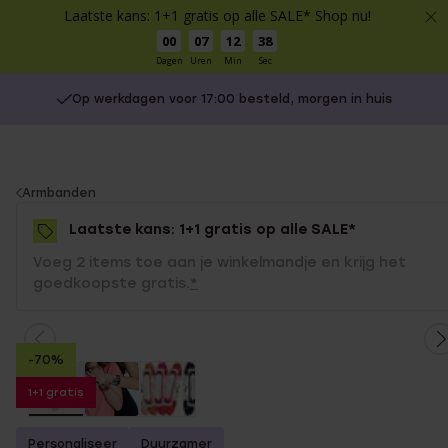
Laatste kans: 1+1 gratis op alle SALE* Shop nu!
00
07
12
38
Dagen
Uren
Min
Sec
Op werkdagen voor 17:00 besteld, morgen in huis
You
Armbanden
are
Laatste kans: 1+1 gratis op alle SALE*
here:
Voeg 2 items toe aan je winkelmandje en krijg het
goedkoopste gratis.
*
-70%
1+1 gratis
Personaliseer
Duurzamer