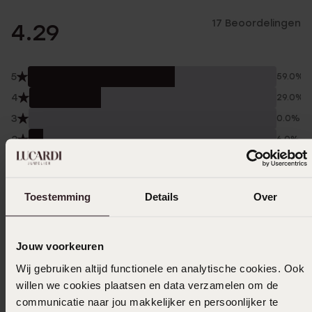
17 Beoordelingen
4.29
5
59.0%
4
29.0%
3
0.0%
2
6.0%
1
6.0%
Verzameld onder de
Gebruiksvoorwaarden
van
Toestemming
Details
Over
Trusted shops
Filter
Jouw voorkeuren
Wij gebruiken altijd functionele en analytische cookies. Ook
willen we cookies plaatsen en data verzamelen om de
26-10-2025 - I K.
communicatie naar jou makkelijker en persoonlijker te