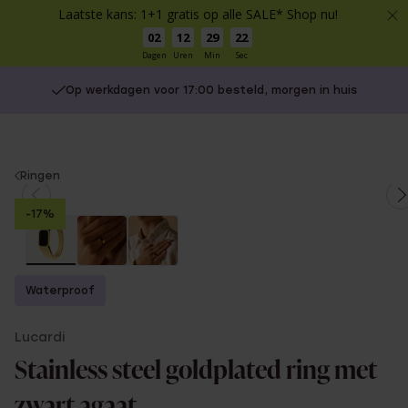
Laatste kans: 1+1 gratis op alle SALE* Shop nu!
02
12
29
22
Dagen
Uren
Min
Sec
Op werkdagen voor 17:00 besteld, morgen in huis
You
Ringen
are
-17%
here:
Waterproof
Lucardi
Stainless steel goldplated ring met
zwart agaat