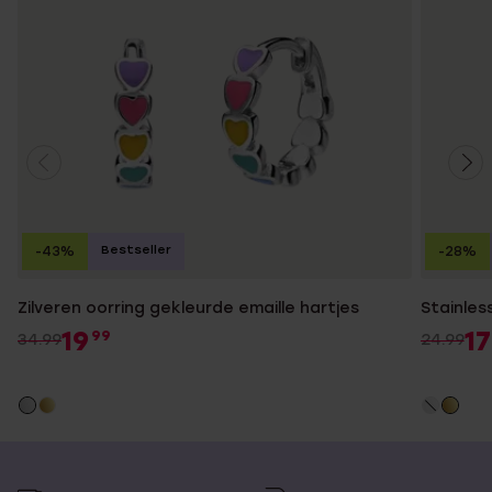
Bestseller
-43%
-28%
Zilveren oorring gekleurde emaille hartjes
Stainles
19
17
99
34.99
24.99