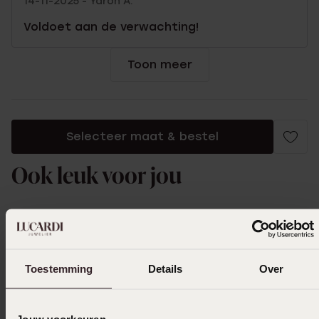
14-11-2025 - Yaron A.
Voldoet aan de verwachting!
Toon meer
Selecteer maat & bestel
Ook leuk voor jou
Toestemming
Details
Over
Jouw voorkeuren