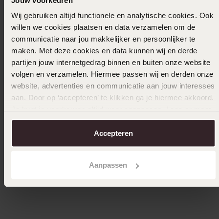
Wij gebruiken altijd functionele en analytische cookies. Ook
willen we cookies plaatsen en data verzamelen om de
communicatie naar jou makkelijker en persoonlijker te
maken. Met deze cookies en data kunnen wij en derde
partijen jouw internetgedrag binnen en buiten onze website
volgen en verzamelen. Hiermee passen wij en derden onze
website, advertenties en communicatie aan jouw interesses
-33%
Waterproof
-38%
aan. Door op ‘accepteren’ te klikken ga je hiermee akkoord.
Je kunt je voorkeuren altijd weer aanpassen. Lees er meer
Stainless steel ring met zwarte agaat
Stainles
over in ons
cookiebeleid
.
19
2
99
Accepteren
29.99
39.99
Aanpassen