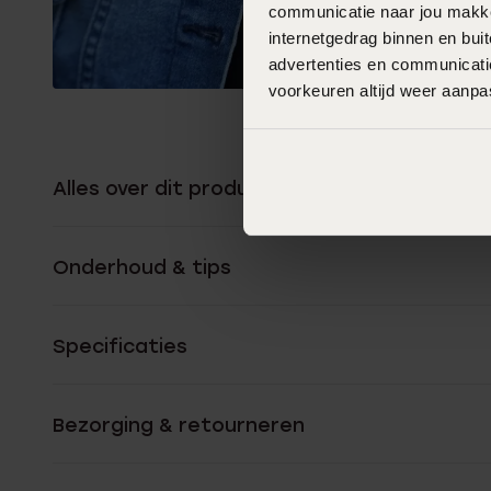
communicatie naar jou makkel
internetgedrag binnen en bu
advertenties en communicatie
voorkeuren altijd weer aanp
Alles over dit product
Onderhoud & tips
Specificaties
Bezorging & retourneren