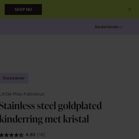
SHOP NU
 schieten
Nederlands
Duurzamer
Little Miss Fabulous
Stainless steel goldplated
kinderring met kristal
4.83
(18)