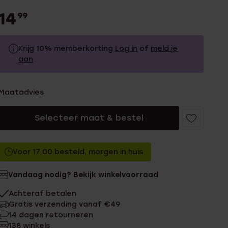
14
99
Krijg 10% memberkorting
Log in
of
meld je
aan
14.99
Zonder memberkorting
Maatadvies
13.49
Met memberkorting
Selecteer maat & bestel
Voor 17:00 besteld, morgen in huis
Vandaag nodig? Bekijk winkelvoorraad
Achteraf betalen
Gratis verzending vanaf €49
14 dagen retourneren
138 winkels