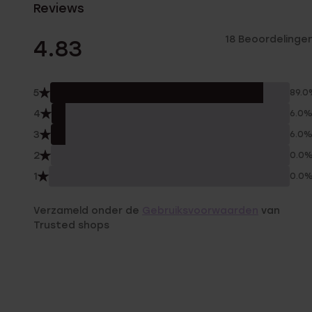
Reviews
18 Beoordelinge
4.83
5
89.0
4
6.0
3
6.0
2
0.0
1
0.0
Verzameld onder de
Gebruiksvoorwaarden
van
Trusted shops