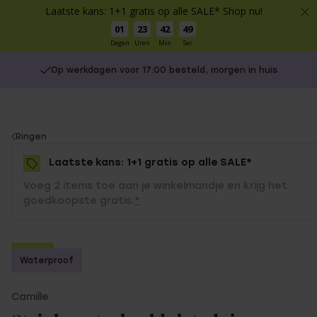
Laatste kans: 1+1 gratis op alle SALE* Shop nu!
01
23
42
49
Dagen
Uren
Min
Sec
Op werkdagen voor 17:00 besteld, morgen in huis
You
Ringen
are
Laatste kans: 1+1 gratis op alle SALE*
here:
Voeg 2 items toe aan je winkelmandje en krijg het
goedkoopste gratis.
*
-50%
Waterproof
1+1 gratis
Camille