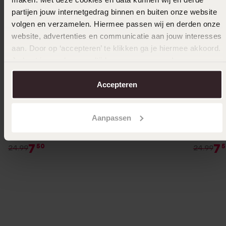
partijen jouw internetgedrag binnen en buiten onze website
volgen en verzamelen. Hiermee passen wij en derden onze
website, advertenties en communicatie aan jouw interesses
aan. Door op ‘accepteren’ te klikken ga je hiermee akkoord.
Je kunt je voorkeuren altijd weer aanpassen. Lees er meer
over in ons
cookiebeleid
.
Accepteren
1+1 gratis
-70%
-70%
Aanpassen
Gerecycled stainless steel ring Aglae
7
7
50
5
24.99
24.99