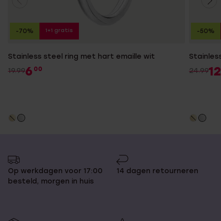
1+1 gratis
-70%
-50%
Stainless steel ring met hart emaille wit
Stainless
6
12
00
19.99
24.99
Op werkdagen voor 17:00
14 dagen retourneren
besteld, morgen in huis