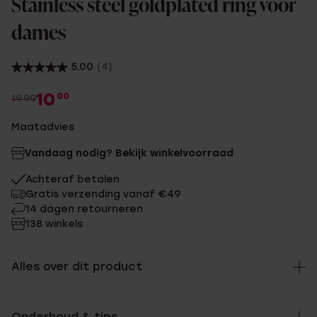
Stainless steel goldplated ring voor
dames
5.00
(4)
10
00
19.99
Maatadvies
Vandaag nodig? Bekijk winkelvoorraad
Achteraf betalen
Gratis verzending vanaf €49
14 dagen retourneren
138 winkels
Alles over dit product
Onderhoud & tips