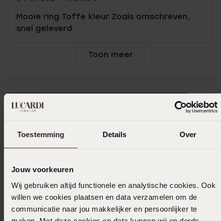
Mooie ring Toffe kleur Zoals omschreven,
snel geleverd
Toon meer
Selecteer maat & bestel
Ook leuk voor jou
Toestemming
Details
Over
Jouw voorkeuren
Wij gebruiken altijd functionele en analytische cookies. Ook
willen we cookies plaatsen en data verzamelen om de
communicatie naar jou makkelijker en persoonlijker te
maken. Met deze cookies en data kunnen wij en derde