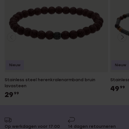
Nieuw
Nieuw
Stainless steel herenkralenarmband bruin
Stainles
lavasteen
49
99
29
99
Op werkdagen voor 17:00
14 dagen retourneren