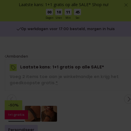
Laatste kans: 1+1 gratis op alle SALE* Shop nu!
00
10
11
45
Dagen
Uren
Min
Sec
Op werkdagen voor 17:00 besteld, morgen in huis
You
Armbanden
are
Laatste kans: 1+1 gratis op alle SALE*
here:
Voeg 2 items toe aan je winkelmandje en krijg het
goedkoopste gratis.
*
-50%
1+1 gratis
Personaliseer