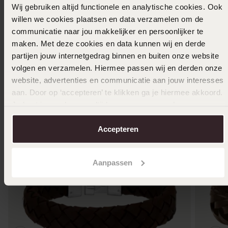
Wij gebruiken altijd functionele en analytische cookies. Ook
willen we cookies plaatsen en data verzamelen om de
communicatie naar jou makkelijker en persoonlijker te
maken. Met deze cookies en data kunnen wij en derde
Selecteer maat & bestel
partijen jouw internetgedrag binnen en buiten onze website
volgen en verzamelen. Hiermee passen wij en derden onze
Ook leuk voor jou
website, advertenties en communicatie aan jouw interesses
aan. Door op ‘accepteren’ te klikken ga je hiermee akkoord.
Je kunt je voorkeuren altijd weer aanpassen. Lees er meer
over in ons
cookiebeleid
.
Accepteren
Aanpassen