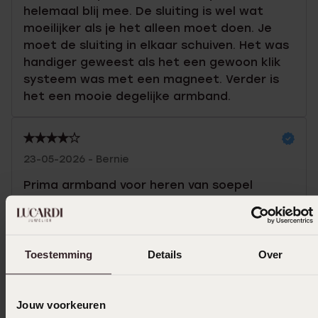
helemaal blij mee. De sluiting is wel wat
moeilijker als je het alleen moet doen. Je
moet de sluiting in elkaar schuiven. Het was
handiger geweest als het een gewoon klik
systeem was met een magneet. Verder is
het een mooie degelijke armband.
23-05-2026 - Bernie
Prima armband voor heren van soepel
meteriaal
Toestemming
Details
Over
14-02-2026 - J H.
Jouw voorkeuren
Toon meer