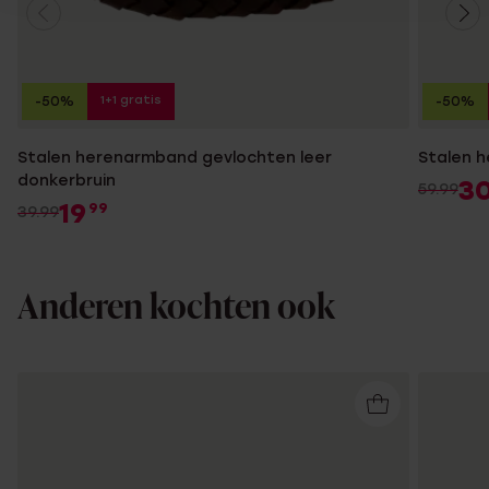
1+1 gratis
-50%
-50%
Stalen herenarmband gevlochten leer
Stalen h
donkerbruin
3
59.99
19
99
39.99
Anderen kochten ook