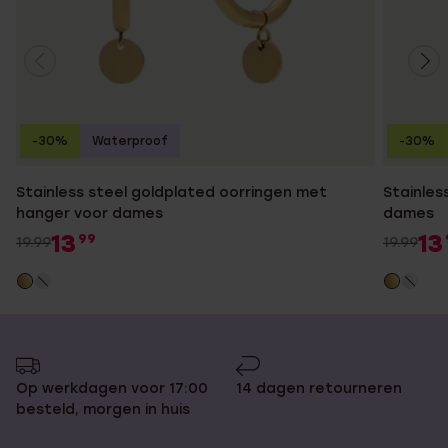
-30%
Waterproof
-30%
Stainless steel goldplated oorringen met
Stainles
hanger voor dames
dames
13
13
99
19.99
19.99
Op werkdagen voor 17:00
14 dagen retourneren
besteld, morgen in huis