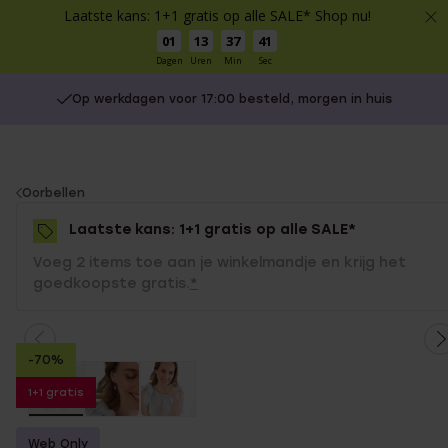
Laatste kans: 1+1 gratis op alle SALE* Shop nu!
01
13
37
41
Dagen
Uren
Min
Sec
Op werkdagen voor 17:00 besteld, morgen in huis
You
Oorbellen
are
Laatste kans: 1+1 gratis op alle SALE*
here:
Voeg 2 items toe aan je winkelmandje en krijg het
goedkoopste gratis.
*
-70%
1+1 gratis
Web Only