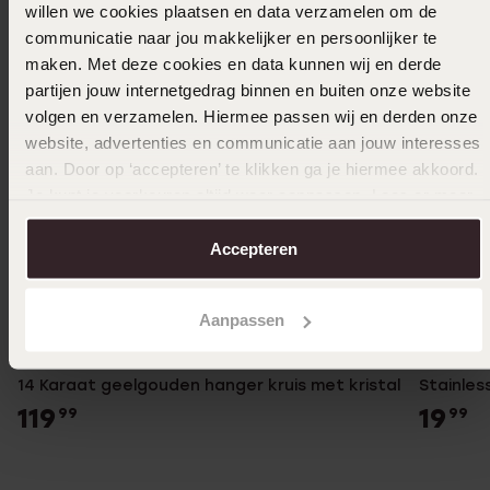
willen we cookies plaatsen en data verzamelen om de
communicatie naar jou makkelijker en persoonlijker te
maken. Met deze cookies en data kunnen wij en derde
partijen jouw internetgedrag binnen en buiten onze website
volgen en verzamelen. Hiermee passen wij en derden onze
website, advertenties en communicatie aan jouw interesses
aan. Door op ‘accepteren’ te klikken ga je hiermee akkoord.
Je kunt je voorkeuren altijd weer aanpassen. Lees er meer
over in ons
cookiebeleid
.
Accepteren
Aanpassen
Duurzamer
Nieuw
14 Karaat geelgouden hanger kruis met kristal
Stainles
119
19
99
99