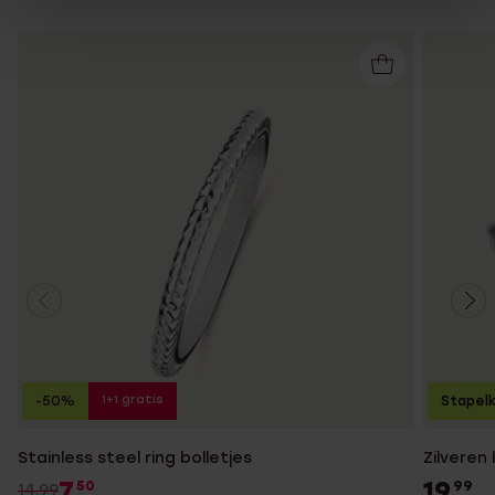
1+1 gratis
-50%
Stapelk
Stainless steel ring bolletjes
Zilveren
7
19
50
99
14.99