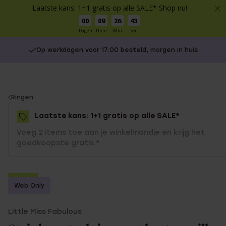
Laatste kans: 1+1 gratis op alle SALE* Shop nu!
00
09
26
43
Dagen
Uren
Min
Sec
Op werkdagen voor 17:00 besteld, morgen in huis
You
Ringen
are
Laatste kans: 1+1 gratis op alle SALE*
here:
Voeg 2 items toe aan je winkelmandje en krijg het
goedkoopste gratis.
*
-70%
Web Only
1+1 gratis
Little Miss Fabulous