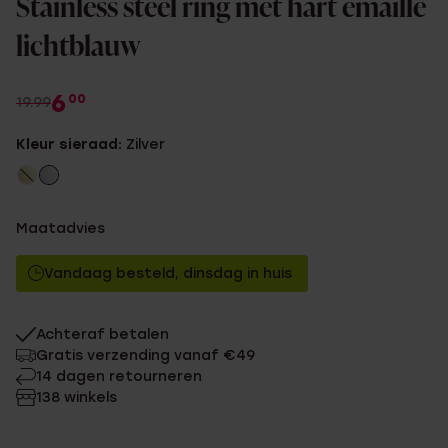
Stainless steel ring met hart emaille
lichtblauw
6
00
19.99
Kleur sieraad:
Zilver
Maatadvies
Vandaag besteld, dinsdag in huis
Achteraf betalen
Gratis verzending vanaf €49
14 dagen retourneren
138 winkels