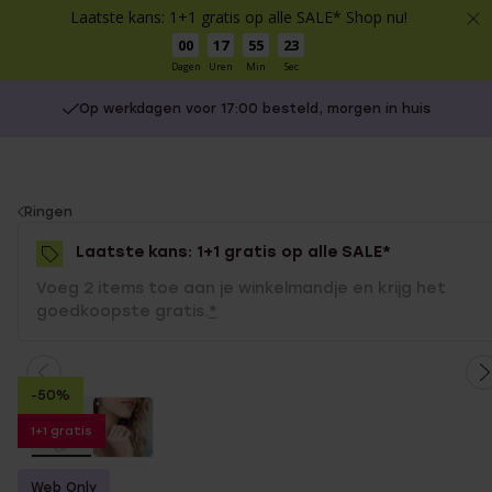
Laatste kans: 1+1 gratis op alle SALE* Shop nu!
00
17
55
23
Dagen
Uren
Min
Sec
Op werkdagen voor 17:00 besteld, morgen in huis
You
Ringen
are
Laatste kans: 1+1 gratis op alle SALE*
here:
Voeg 2 items toe aan je winkelmandje en krijg het
goedkoopste gratis.
*
-50%
1+1 gratis
Web Only