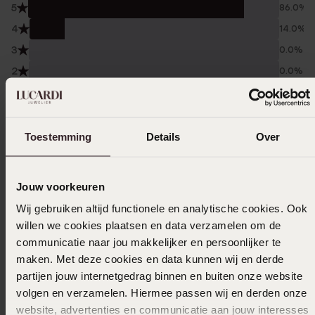
5
86.0%
4
14.0%
3
0.0%
2
0.0%
1
0.0%
Verzameld onder de
Gebruiksvoorwaarden
van
Toestemming
Details
Over
Trusted shops
Filter
Jouw voorkeuren
Wij gebruiken altijd functionele en analytische cookies. Ook
willen we cookies plaatsen en data verzamelen om de
14-01-2025 - Janssen
communicatie naar jou makkelijker en persoonlijker te
Mooie elegante tijdloze ring
maken. Met deze cookies en data kunnen wij en derde
partijen jouw internetgedrag binnen en buiten onze website
volgen en verzamelen. Hiermee passen wij en derden onze
website, advertenties en communicatie aan jouw interesses
28-11-2024 - Aaf B.