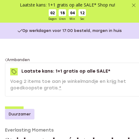
Laatste kans: 1+1 gratis op alle SALE* Shop nu!
02
18
04
12
Dagen
Uren
Min
Sec
Op werkdagen voor 17:00 besteld, morgen in huis
You
Armbanden
are
Laatste kans: 1+1 gratis op alle SALE*
here:
Voeg 2 items toe aan je winkelmandje en krijg het
goedkoopste gratis.
*
-50%
Duurzamer
1+1 gratis
Everlasting Moments