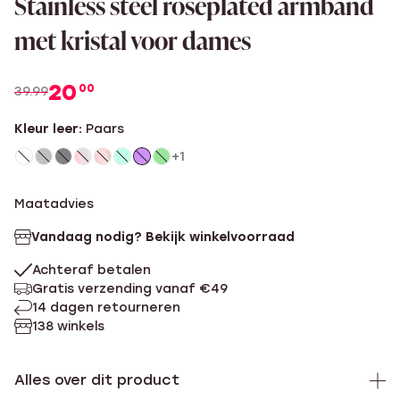
Stainless steel roséplated armband
met kristal voor dames
20
00
39.99
Kleur leer:
Paars
+1
Maatadvies
Vandaag nodig? Bekijk winkelvoorraad
Achteraf betalen
Gratis verzending vanaf €49
14 dagen retourneren
138 winkels
Alles over dit product