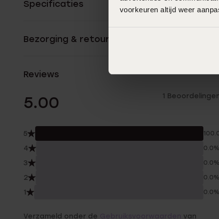
Specificaties
voorkeuren altijd weer aanp
Bezorging & retourneren
Reviews
1 Beoordelinge
5.00
5
100.
4
0.0
3
0.0
2
0.0
1
0.0
Verzameld onder de
Gebruiksvoorwaarden
van