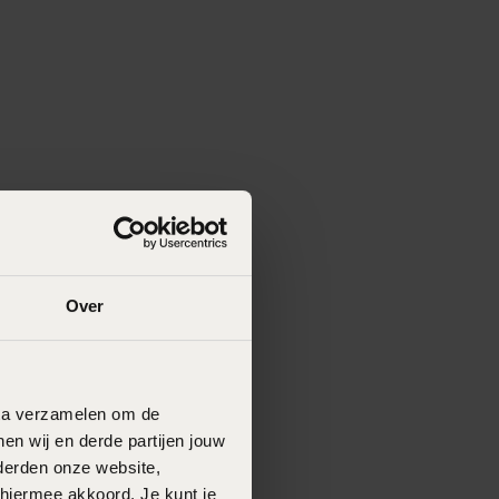
Over
data verzamelen om de
en wij en derde partijen jouw
derden onze website,
 hiermee akkoord. Je kunt je