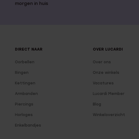
morgen in huis
DIRECT NAAR
OVER LUCARDI
Oorbellen
Over ons
Ringen
Onze winkels
Kettingen
Vacatures
Armbanden
Lucardi Member
Piercings
Blog
Horloges
Winkeloverzicht
Enkelbandjes