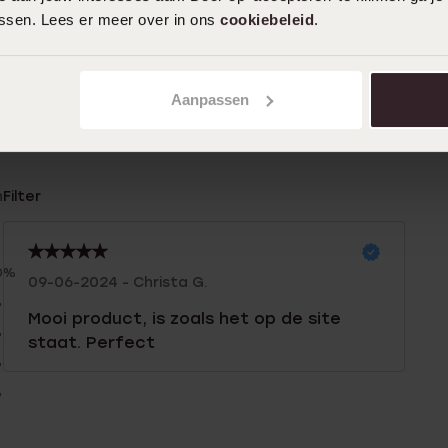
assen. Lees er meer over in ons
cookiebeleid
.
Aanpassen
n
Filter
0%
09-06-2024 - Christa G.
%
Mooi product, is zoals het op de site
%
staat. Perfect
%
%