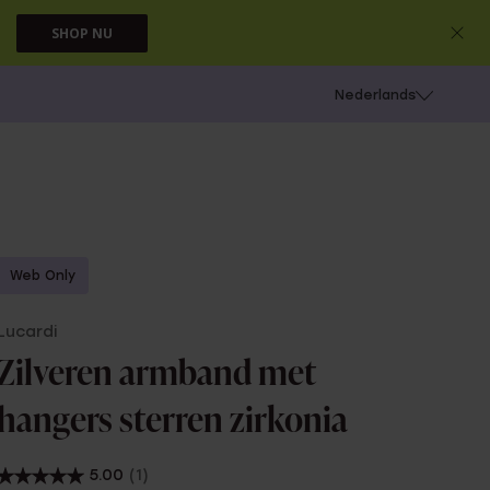
SHOP NU
 schieten
Nederlands
Web Only
Lucardi
Zilveren armband met
hangers sterren zirkonia
5.00
(1)