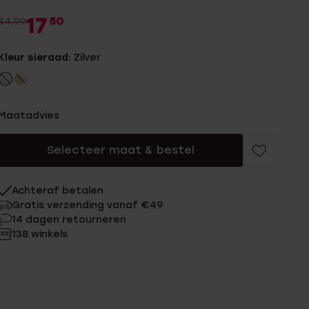
17
50
34.99
Kleur sieraad:
Zilver
Maatadvies
Selecteer maat & bestel
Achteraf betalen
Gratis verzending vanaf €49
14 dagen retourneren
138 winkels