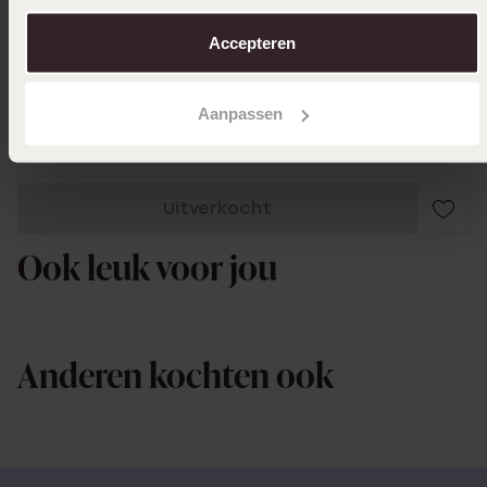
22-05-2024 - Ellen K.
over in ons
cookiebeleid
.
Mooi bedeltje
Accepteren
Toon meer
Aanpassen
Uitverkocht
Ook leuk voor jou
Anderen kochten ook