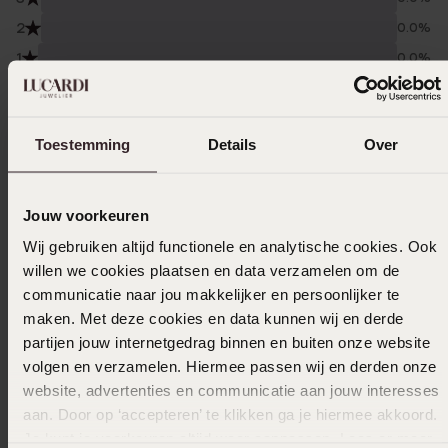
2
0.0%
1
0.0%
Verzameld onder de
Gebruiksvoorwaarden
van
Trusted shops
Toestemming
Details
Over
Filter
Jouw voorkeuren
Wij gebruiken altijd functionele en analytische cookies. Ook
26-01-2026 - Tj D.
willen we cookies plaatsen en data verzamelen om de
communicatie naar jou makkelijker en persoonlijker te
maken. Met deze cookies en data kunnen wij en derde
partijen jouw internetgedrag binnen en buiten onze website
03-12-2024 - Silvia
volgen en verzamelen. Hiermee passen wij en derden onze
website, advertenties en communicatie aan jouw interesses
aan. Door op ‘accepteren’ te klikken ga je hiermee akkoord.
Je kunt je voorkeuren altijd weer aanpassen. Lees er meer