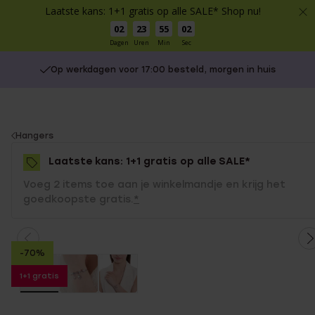
Laatste kans: 1+1 gratis op alle SALE* Shop nu!
02
23
55
02
Dagen
Uren
Min
Sec
Op werkdagen voor 17:00 besteld, morgen in huis
You
Hangers
are
Laatste kans: 1+1 gratis op alle SALE*
here:
Voeg 2 items toe aan je winkelmandje en krijg het
goedkoopste gratis.
*
-70%
1+1 gratis